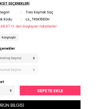
KSİT SEÇENEKLERİ
tegori
Tres Kaynak Saç
ok Kodu
cs_TRSK1660H
948,97 TL den başlayan taksitlerle!
Karşılaştır
çenekler
et
SEPETE EKLE
RÜN BİLGİSİ