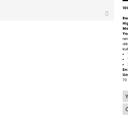
10
Re
Hi
Mo
Yo
ren
dik
kul
En
Uz
70
Ö