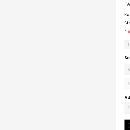
TA
Ka
St
* 
Se
Ad
Ü