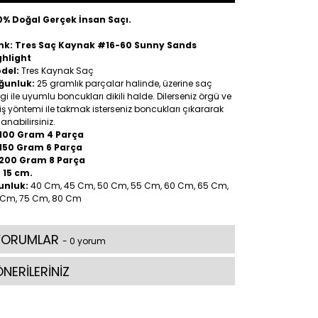
0% Doğal Gerçek İnsan Saçı.
nk: Tres Saç Kaynak #16-60 Sunny Sands
ghlight
del:
Tres Kaynak Saç
ğunluk:
25 gramlık parçalar halinde, üzerine saç
gi ile uyumlu boncukları dikili halde. Dilerseniz örgü ve
iş yöntemi ile takmak isterseniz boncukları çıkararak
lanabilirsiniz.
100 Gram 4 Parça
150 Gram 6 Parça
200 Gram 8 Parça
:
15 cm.
unluk:
40 Cm, 45 Cm, 50 Cm, 55 Cm, 60 Cm, 65 Cm,
 Cm, 75 Cm, 80 Cm
YORUMLAR
- 0 yorum
NERİLERİNİZ