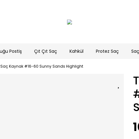
uğu Postiş
Çıt Çıt Saç
Kahkül
Protez Saç
Saç
 Saç Kaynak #16-60 Sunny Sands Highlight
S
1