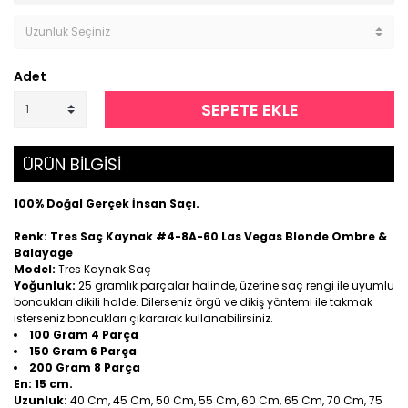
Adet
SEPETE EKLE
ÜRÜN BİLGİSİ
100% Doğal Gerçek İnsan Saçı.
Renk: Tres Saç Kaynak #4-8A-60 Las Vegas Blonde Ombre &
Balayage
Model:
Tres Kaynak Saç
Yoğunluk:
25 gramlık parçalar halinde, üzerine saç rengi ile uyumlu
boncukları dikili halde. Dilerseniz örgü ve dikiş yöntemi ile takmak
isterseniz boncukları çıkararak kullanabilirsiniz.
100 Gram 4 Parça
150 Gram 6 Parça
200 Gram 8 Parça
En:
15 cm.
Uzunluk:
40 Cm, 45 Cm, 50 Cm, 55 Cm, 60 Cm, 65 Cm, 70 Cm, 75