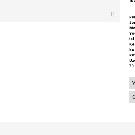
10
Re
Je
Mo
Yo
İst
Ke
ku
ka
Uz
70
Ö