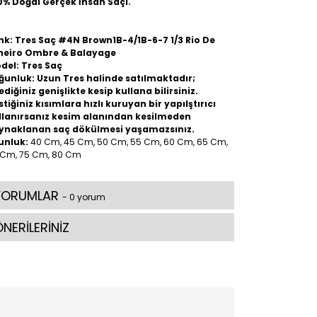
0% Doğal Gerçek İnsan Saçı.
nk:
Tres Saç #4N Brown
1B-4/1B-6-7 1/3 Rio De
neiro Ombre & Balayage
del: Tres Saç
ğunluk: Uzun Tres halinde satılmaktadır;
ediğiniz genişlikte kesip kullana bilirsiniz.
stiğiniz kısımlara hızlı kuruyan bir yapılştırıcı
llanırsanız kesim alanından kesilmeden
ynaklanan saç dökülmesi yaşamazsınız.
unluk:
40 Cm, 45 Cm, 50 Cm, 55 Cm, 60 Cm, 65 Cm,
 Cm, 75 Cm, 80 Cm
YORUMLAR
- 0 yorum
NERİLERİNİZ