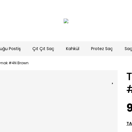
uğu Postiş
Çıt Çıt Saç
Kahkül
Protez Saç
Saç
aynak #4N Brown
9
TA