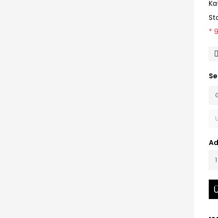
Ka
St
* 
Se
Ad
Ü