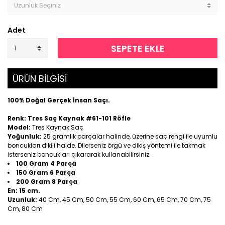
Adet
SEPETE EKLE
ÜRÜN BİLGİSİ
100% Doğal Gerçek İnsan Saçı.
Renk: Tres Saç Kaynak #61-101 Röfle
Model:
Tres Kaynak Saç
Yoğunluk:
25 gramlık parçalar halinde, üzerine saç rengi ile uyumlu
boncukları dikili halde. Dilerseniz örgü ve dikiş yöntemi ile takmak
isterseniz boncukları çıkararak kullanabilirsiniz.
100 Gram 4 Parça
150 Gram 6 Parça
200 Gram 8 Parça
En:
15 cm.
Uzunluk:
40 Cm, 45 Cm, 50 Cm, 55 Cm, 60 Cm, 65 Cm, 70 Cm, 75
Cm, 80 Cm