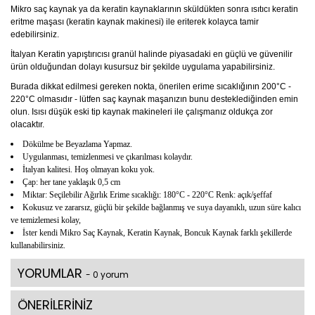
Mikro saç kaynak ya da keratin kaynaklarının sküldükten sonra ısıtıcı keratin
eritme maşası (keratin kaynak makinesi) ile eriterek kolayca tamir
edebilirsiniz.
İtalyan Keratin yapıştırıcısı granül halinde piyasadaki en güçlü ve güvenilir
ürün olduğundan dolayı kusursuz bir şekilde uygulama yapabilirsiniz.
Burada dikkat edilmesi gereken nokta, önerilen erime sıcaklığının 200°C -
220°C olmasıdır - lütfen saç kaynak maşanızın bunu desteklediğinden emin
olun. Isısı düşük eski tip kaynak makineleri ile çalışmanız oldukça zor
olacaktır.
Dökülme be Beyazlama Yapmaz.
Uygulanması, temizlenmesi ve çıkarılması kolaydır.
İtalyan kalitesi. Hoş olmayan koku yok.
Çap: her tane yaklaşık 0,5 cm
Miktar: Seçilebilir Ağırlık Erime sıcaklığı: 180°C - 220°C Renk: açık/şeffaf
Kokusuz ve zararsız, güçlü bir şekilde bağlanmış ve suya dayanıklı, uzun süre kalıcı
ve temizlemesi kolay,
İster kendi Mikro Saç Kaynak, Keratin Kaynak, Boncuk Kaynak farklı şekillerde
kullanabilirsiniz.
YORUMLAR
- 0 yorum
ÖNERİLERİNİZ