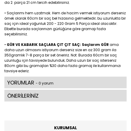
da 2. parça 21 cm tercih edebilirsiniz.
• Saçlarımı hem uzatmak. Hem de hacim vermek istiyorum derseniz
örnek olarak 60cm bir saç bel hizasına gelmektedir; bu uzunlukta bir
saç için ideal yoğunluk 200 - 220 Gram 5 Parça ideal olacaktır.
Elbette burada saçlarınızın gürlüğüne göre gramajı fazla
seçebilirsiniz.
•
GÜR VE KABARIK SAÇLARA ÇIT ÇIT SAÇ: Saçlarım GÜR
ama
daha uzun olmasını istiyorum derseniz size en az 300 gram ila
350gramlık 7-8 parça bir set öneririz. Not: Burada 60cm bir saç
uzunluğu için tavsiyede bulunduk; Daha uzun bir saç isterseniz
80cm gibi bu gramajları %30 daha fazla gramaj ile kullanmanızı
tavsiye ederiz.
YORUMLAR
- 0 yorum
ÖNERİLERİNİZ
KURUMSAL