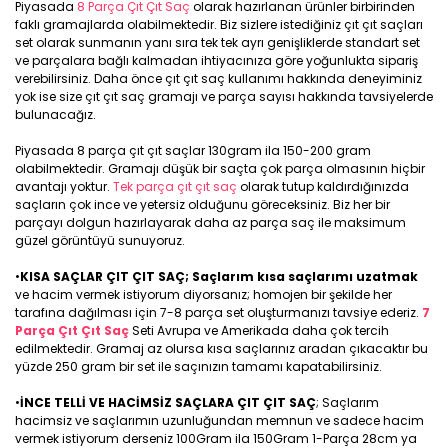
Piyasada
8 Parça Çıt Çıt Saç
olarak hazırlanan ürünler birbirinden
faklı gramajlarda olabilmektedir. Biz sizlere istediğiniz çıt çıt saçları
set olarak sunmanın yanı sıra tek tek ayrı genişliklerde standart set
ve parçalara bağlı kalmadan ihtiyacınıza göre yoğunlukta sipariş
verebilirsiniz. Daha önce çıt çıt saç kullanımı hakkında deneyiminiz
yok ise size çıt çıt saç gramajı ve parça sayısı hakkında tavsiyelerde
bulunacağız.
Piyasada 8 parça çıt çıt saçlar 130gram ila 150-200 gram
olabilmektedir. Gramajı düşük bir saçta çok parça olmasının hiçbir
avantajı yoktur.
Tek parça çıt çıt saç
olarak tutup kaldırdığınızda
saçların çok ince ve yetersiz olduğunu göreceksiniz. Biz her bir
parçayı dolgun hazırlayarak daha az parça saç ile maksimum
güzel görüntüyü sunuyoruz.
•
KISA SAÇLAR ÇIT ÇIT SAÇ; Saçlarım kısa saçlarımı uzatmak
ve hacim vermek istiyorum diyorsanız; homojen bir şekilde her
tarafına dağılması için 7-8 parça set oluşturmanızı tavsiye ederiz.
7
Parça Çıt Çıt Saç
Seti Avrupa ve Amerikada daha çok tercih
edilmektedir. Gramaj az olursa kısa saçlarınız aradan çıkacaktır bu
yüzde 250 gram bir set ile saçınızın tamamı kapatabilirsiniz.
•
İNCE TELLİ VE HACİMSİZ SAÇLARA ÇIT ÇIT SAÇ
; Saçlarım
hacimsiz ve saçlarımın uzunluğundan memnun ve sadece hacim
vermek istiyorum derseniz 100Gram ila 150Gram 1-Parça 28cm ya