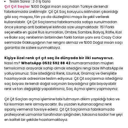
Teslim Süresi : 2-3 İş Günü
Çıt Çıt Saçlar
%100 Doğal insan saçından Türkiye de kendi
fabrikamızda üretilmiştir. Çıt Çıt Saç koruyucu kılıfından çıkarıldığı
gibi saç maşası, fön ya da düzleştirici maşa ile şekil verilerek
kullanılabilir. Çıt Çıt Saçlarımız fabrikamızda satışa sunulmadan
önce yıkanıp anti bakteriyel kılıfında size ulaşmaktadır. 151 Farklı
seçenekte en güzel Rus kumralları, Ombre, Sombre, Balyaj, Röfle, Kızıl
ve Bakır saç renklerinin birbirinden farklı tonları yanı sıra Crazy Color
serimizde Gökkuşağının her rengini akmaz ve %100 Doğal insan saçı
garantisi ile sizlere sunmaktayız.
Kişiye özel renk çıt çıt saç ile dünyada bir ilki sunuyoruz.
Nasıl mı?
WhatsApp 0532 592 88 42
numaramızdan müşteri
temsilcimizi arayarak sahip olmak istediğini rengi bize WhatsApp ile
yolluyorsunuz. Size istediğiniz Renk, Uzunluk, Gramaj ve Genişlikte
hazırlayarak adresinize teslim ediyoruz. Çıt Çıt saçlarımızı istediğiniz
saç boyası ile kendi doğal saçınızın boyadığınız gibi boyayabilir
renk ve ton değişikliği yapabilirsiniz, Saç Açma işlemi yapmayınız.
Çıt Çıt Saçları açma işlemine tabi tutmayın dikim yapıldığı toka ve
tül kısımları renk almayacaktır. Bu yüzden kullanacağınız renk
sipariş vermenizi tavsiye ederiz. Çıt Çıt Saçlarımızı fabrikamızda
profesyonel uzmanlar tarafından ipliğinden, tokasına kadar her şeyi
en kaliteli bir şekilde hazırlamaktayız.