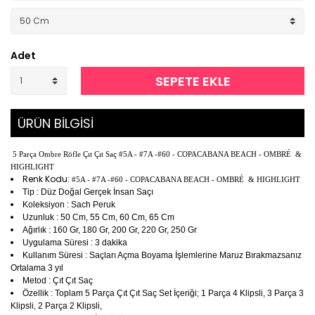
Adet
SEPETE EKLE
ÜRÜN BİLGİSİ
5 Parça Ombre Röfle Çıt Çıt Saç #5A - #7A -#60 - COPACABANA BEACH - OMBRÉ &
HIGHLIGHT
Renk Kodu:
#5A - #7A -#60 - COPACABANA BEACH - OMBRÉ & HIGHLIGHT
Tip : Düz Doğal Gerçek İnsan Saçı
Koleksiyon : Sach Peruk
Uzunluk : 50 Cm, 55 Cm, 60 Cm, 65 Cm
Ağırlık : 160 Gr, 180 Gr, 200 Gr, 220 Gr, 250 Gr
Uygulama Süresi : 3 dakika
Kullanım Süresi : Saçları Açma Boyama İşlemlerine Maruz Bırakmazsanız
Ortalama 3 yıl
Metod : Çıt Çıt Saç
Özellik : Toplam 5 Parça Çıt Çıt Saç Set İçeriği; 1 Parça 4 Klipsli, 3 Parça 3
Klipsli, 2 Parça 2 Klipsli,