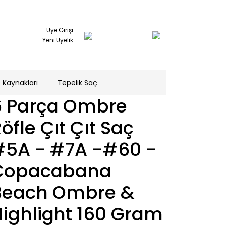
Üye Girişi
Yeni Üyelik
 Kaynakları
Tepelik Saç
6 Parça Ombre
öfle Çıt Çıt Saç
#5A - #7A -#60 -
Copacabana
Beach Ombre &
Highlight 160 Gram