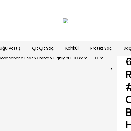
uğu Postiş
Çıt Çıt Saç
Kahkül
Protez Saç
Saç
R