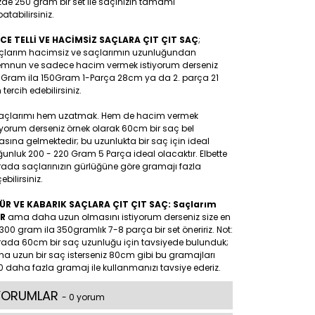
de 250 gram bir set ile saçınızın tamamı
atabilirsiniz.
NCE TELLİ VE HACİMSİZ SAÇLARA ÇIT ÇIT SAÇ
;
çlarım hacimsiz ve saçlarımın uzunluğundan
mnun ve sadece hacim vermek istiyorum derseniz
0Gram ila 150Gram 1-Parça 28cm ya da 2. parça 21
tercih edebilirsiniz.
Saçlarımı hem uzatmak. Hem de hacim vermek
iyorum derseniz örnek olarak 60cm bir saç bel
asına gelmektedir; bu uzunlukta bir saç için ideal
unluk 200 - 220 Gram 5 Parça ideal olacaktır. Elbette
rada saçlarınızın gürlüğüne göre gramajı fazla
ebilirsiniz.
ÜR VE KABARIK SAÇLARA ÇIT ÇIT SAÇ: Saçlarım
R
ama daha uzun olmasını istiyorum derseniz size en
300 gram ila 350gramlık 7-8 parça bir set öneririz. Not:
rada 60cm bir saç uzunluğu için tavsiyede bulunduk;
a uzun bir saç isterseniz 80cm gibi bu gramajları
 daha fazla gramaj ile kullanmanızı tavsiye ederiz.
YORUMLAR
- 0 yorum