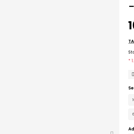
1
TA
St
* 
Se
Ad