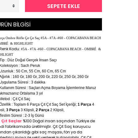
SEPETE EKLE
RÜN BİLGİSİ
arça Ombre Röfle Çıt Çıt Saç #5A - #7A -#60 - COPACABANA BEACH
OMBRÉ & HIGHLIGHT
Renk Kodu:
#5A - #7A -#60 - COPACABANA BEACH - OMBRÉ &
GHLIGHT
Tip : Düz Doğal Gerçek İnsan Saçı
Koleksiyon : Sach Peruk
Uzunluk : 50 Cm, 55 Cm, 60 Cm, 65 Cm
Ağırlık : 160 Gr, 180 Gr, 200 Gr, 220 Gr, 250 Gr, 260 Gr
Uygulama Süresi : 3 dakika
Kullanım Süresi : Saçları Açma Boyama İşlemlerine Maruz
akmazsanız Ortalama 3 yıl
Metod : Çıt Çıt Saç
Özellik : Toplam 6 Parça Çıt Çıt Saç Set İçeriği;
1 Parça
4
psli,
3 Parça
3 Klipsli,
2 Parça
2 Klipsli,
Teslim Süresi : 2-3 İş Günü
t Çıt Saçlar
%100 Doğal insan saçından Türkiye de
di fabrikamızda üretilmiştir. Çıt Çıt Saç koruyucu
ıfından çıkarıldığı gibi saç maşası, fön ya da
leştirici maşa ile şekil verilerek kullanılabilir. Çıt Çıt