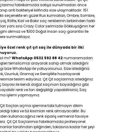
çlarımız fabrikamızda satışa sunulmadan önce
anıp anti bakteriyel kılıfında size ulaşmaktadır. 151
klı seçenekte en güzel Rus kumralları, Ombre, Sombre,
yaj, Röfle, Kızıl ve Bakır saç renklerinin birbirinden farklı
ları yanı sıra Crazy Color serimizde Gökkuşağının her
gini akmaz ve %100 Doğal insan saçı garantisi ile
lere sunmaktayız.
iye özel renk çıt çıt saç ile dünyada bir ilki
nuyoruz.
sıl mı?
WhatsApp 0532 592 88 42
numaramızdan
teri temsilcimizi arayarak sahip olmak istediğini
gi bize WhatsApp ile yolluyorsunuz. Size istediğiniz
k, Uzunluk, Gramaj ve Genişlikte hazırlayarak
esinize teslim ediyoruz. Çıt Çıt saçlarımızı istediğiniz
 boyası ile kendi doğal saçınızın boyadığınız gibi
ayabilir renk ve ton değişikliği yapabilirsiniz, Saç
ma işlemi yapmayınız.
 Çıt Saçları açma işlemine tabi tutmayın dikim
ıldığı toka ve tül kısımları renk almayacaktır. Bu
den kullanacağınız renk sipariş vermenizi tavsiye
riz. Çıt Çıt Saçlarımızı fabrikamızda profesyonel
anlar tarafından ipliğinden, tokasına kadar her şeyi