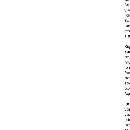
Sa
yık
Far
Bal
ton
ren
siz
Kiş
su
Na
müş
ren
Ren
adr
saç
boy
Aç
Çıt
yap
yüz
ede
uzm