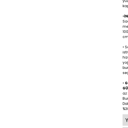
yüz
kap
•
İ
Sa
me
10
cm 
• 
ist
hiz
yoğ
bu
seç
•
G
GÜ
az 
Bu
Dah
%30