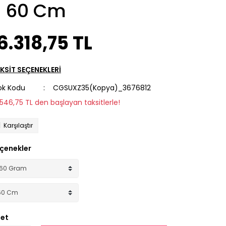
- 60 Cm
6.318,75 TL
KSİT SEÇENEKLERİ
ok Kodu
CGSUXZ35(Kopya)_3676812
1.546,75 TL den başlayan taksitlerle!
Karşılaştır
çenekler
et