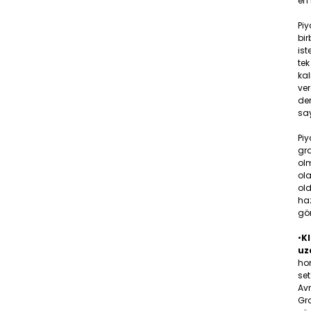
en 
Pi
bir
ist
tek
ka
ver
den
say
Piy
gr
olm
ola
old
ha
gö
•
KI
uz
hom
set
Av
Gra