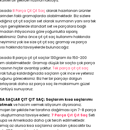
kaliteli bir şekilde hazırlamaktayız.
yasada
8 Parça Çıt Çıt Saç
olarak hazırlanan ürünler
birinden faklı gramajlarda olabilmektedir. Biz sizlere
ediğiniz çıt çıt saçları set olarak sunmanın yanı sıra tek
 ayrı genişliklerde standart set ve parçalara bağlı
lmadan ihtiyacınıza göre yoğunlukta sipariş
ebilirsiniz. Daha önce çıt çıt saç kullanımı hakkında
eyiminiz yok ise size çıt çıt saç gramajı ve parça
ısı hakkında tavsiyelerde bulunacağız.
asada 8 parça çıt çıt saçlar 130gram ila 150-200
am olabilmektedir. Gramajı düşük bir saçta çok parça
asının hiçbir avantajı yoktur.
Tek parça çıt çıt saç
rak tutup kaldırdığınızda saçların çok ince ve yetersiz
uğunu göreceksiniz. Biz her bir parçayı dolgun
zırlayarak daha az parça saç ile maksimum güzel
rüntüyü sunuyoruz.
SA SAÇLAR ÇIT ÇIT SAÇ; Saçlarım kısa saçlarımı
atmak
ve hacim vermek istiyorum diyorsanız;
ojen bir şekilde her tarafına dağılması için 7-8 parça
 oluşturmanızı tavsiye ederiz.
7 Parça Çıt Çıt Saç
Seti
rupa ve Amerikada daha çok tercih edilmektedir.
maj az olursa kısa saçlarınız aradan çıkacaktır bu