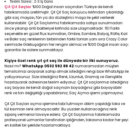
Teslim Süresi : 2-3 İş Günü
Çıt Çıt Saçlar
%100 Doğal insan saçından Türkiye de kendi
fabrikamızda üretilmiştir. Çıt Çıt Saç koruyucu kılıfından çıkarıldığı
gibi saç maşası, fön ya da düzleştirici maşa ile şekil verilerek
kullanılabilir. Çıt Çıt Saçlarımız fabrikamızda satışa sunulmadan
önce yıkanıp anti bakteriyel kılıfında size ulaşmaktadır. 151 Farklı
seçenekte en güzel Rus kumralları, Ombre, Sombre, Balyaj, Röfle, Kızıl
ve Bakır saç renklerinin birbirinden farklı tonları yanı sıra Crazy Color
serimizde Gökkuşağının her rengini akmaz ve %100 Doğal insan saçı
garantisi ile sizlere sunmaktayız.
Kişiye özel renk çıt çıt saç ile dünyada bir ilki sunuyoruz.
Nasıl mı?
WhatsApp 0532 592 88 42
numaramızdan müşteri
temsilcimizi arayarak sahip olmak istediğini rengi bize WhatsApp ile
yolluyorsunuz. Size istediğiniz Renk, Uzunluk, Gramaj ve Genişlikte
hazırlayarak adresinize teslim ediyoruz. Çıt Çıt saçlarımızı istediğiniz
saç boyası ile kendi doğal saçınızın boyadığınız gibi boyayabilir
renk ve ton değişikliği yapabilirsiniz, Saç Açma işlemi yapmayınız.
Çıt Çıt Saçları açma işlemine tabi tutmayın dikim yapıldığı toka ve
tül kısımları renk almayacaktır. Bu yüzden kullanacağınız renk
sipariş vermenizi tavsiye ederiz. Çıt Çıt Saçlarımızı fabrikamızda
profesyonel uzmanlar tarafından ipliğinden, tokasına kadar her şeyi
en kaliteli bir şekilde hazırlamaktayız.