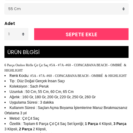
Adet
SEPETE EKLE
ÜRÜN BİLGİSİ
6 Parça Ombre Röfle Çıt Çıt Saç #5A - #7A -#60 - COPACABANA BEACH - OMBRÉ &
HIGHLIGHT
Renk Kodu:
#5A - #7A -#60 - COPACABANA BEACH - OMBRÉ & HIGHLIGHT
Tip : Düz Doğal Gerçek İnsan Saçı
Koleksiyon : Sach Peruk
Uzunluk : 50 Cm, 55 Cm, 60 Cm, 65 Cm
Ağırlık : 160 Gr, 180 Gr, 200 Gr, 220 Gr, 250 Gr, 260 Gr
Uygulama Süresi : 3 dakika
Kullanım Süresi : Saçları Açma Boyama İşlemlerine Maruz Bırakmazsanız
Ortalama 3 yıl
Metod : Çıt Çıt Saç
Özellik : Toplam 6 Parça Çıt Çıt Saç Set İçeriği;
1 Parça
4 Klipsli,
3 Parça
3 Klipsli,
2 Parça
2 Klipsli,