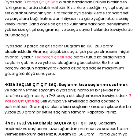
Piyasada
8 Parça Çıt Çıt Saç
olarak hazırlanan ürünler birbirinden
faklı gramajlarda olabilmektedir. Biz sizlere istediğiniz çıt çıt saçları
set olarak sunmanın yanı sıra tek tek ayrı genişliklerde standart set
ve parçalara bağlı kalmadan ihtiyacınıza göre yoğunlukta sipariş
verebilirsiniz. Daha önce çıt çıt saç kullanımı hakkında deneyiminiz
yok ise size çıt çıt saç gramajı ve parça sayısı hakkında tavsiyelerde
bulunacağız.
Piyasada 8 parça çıt çıt saçlar 130gram ila 150-200 gram
olabilmektedir. Gramajı düşük bir saçta çok parça olmasının hiçbir
avantajı yoktur.
Tek parça çıt çıt saç
olarak tutup kaldırdığınızda
saçların çok ince ve yetersiz olduğunu göreceksiniz. Biz her bir
parçayı dolgun hazırlayarak daha az parça saç ile maksimum
güzel görüntüyü sunuyoruz.
•
KISA SAÇLAR ÇIT ÇIT SAÇ; Saçlarım kısa saçlarımı uzatmak
ve hacim vermek istiyorum diyorsanız; homojen bir şekilde her
tarafına dağılması için 7-8 parça set oluşturmanızı tavsiye ederiz.
7
Parça Çıt Çıt Saç
Seti Avrupa ve Amerikada daha çok tercih
edilmektedir. Gramaj az olursa kısa saçlarınız aradan çıkacaktır bu
yüzde 250 gram bir set ile saçınızın tamamı kapatabilirsiniz.
•
İNCE TELLİ VE HACİMSİZ SAÇLARA ÇIT ÇIT SAÇ
; Saçlarım
hacimsiz ve saçlarımın uzunluğundan memnun ve sadece hacim
vermek istiyorum derseniz 100Gram ila 150Gram 1-Parça 28cm ya