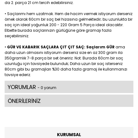
da 2. parça 21 cm tercih edebilirsiniz.
• Saçlarımı hem uzatmak. Hem de hacim vermek istiyorum derseniz
örnek olarak 60cm bir saç bel hizasına gelmektedir; bu uzunlukta bir
saç için ideal yoğunluk 200 - 220 Gram 5 Parça ideal olacaktır.
Elbette burada saçlarınızın gürlüğüne göre gramajı fazla
seçebilirsiniz.
•
GÜR VE KABARIK SAÇLARA ÇIT ÇIT SAÇ: Saçlarım GÜR
ama
daha uzun olmasını istiyorum derseniz size en az 300 gram ila
350gramlık 7-8 parça bir set öneririz. Not: Burada 60cm bir saç
uzunluğu için tavsiyede bulunduk; Daha uzun bir saç isterseniz
80cm gibi bu gramajları %30 daha fazla gramaj ile kullanmanızı
tavsiye ederiz.
YORUMLAR
- 0 yorum
ÖNERİLERİNİZ
KURUMSAL