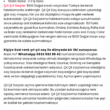
Teslim Süresi : 2-3 İş Günü
Çıt Çıt Saçlar
%100 Doğal insan saçından Türkiye de kendi
fabrikamızda üretilmiştir. Çıt Çıt Saç koruyucu kılıfından çıkarıldığı
gibi saç maşası, fön ya da düzleştirici maşa ile şekil verilerek
kullanılabilir. Çıt Çıt Saçlarımız fabrikamızda satışa sunulmadan
önce yıkanıp anti bakteriyel kılıfında size ulaşmaktadır. 151 Farklı
seçenekte en güzel Rus kumralları, Ombre, Sombre, Balyaj, Röfle, Kızıl
ve Bakır saç renklerinin birbirinden farklı tonları yanı sıra Crazy Color
serimizde Gökkuşağının her rengini akmaz ve %100 Doğal insan saçı
garantisi ile sizlere sunmaktayız.
Kişiye özel renk çıt çıt saç ile dünyada bir ilki sunuyoruz.
Nasıl mı?
WhatsApp 0532 592 88 42
numaramızdan müşteri
temsilcimizi arayarak sahip olmak istediğini rengi bize WhatsApp ile
yolluyorsunuz. Size istediğiniz Renk, Uzunluk, Gramaj ve Genişlikte
hazırlayarak adresinize teslim ediyoruz. Çıt Çıt saçlarımızı istediğiniz
saç boyası ile kendi doğal saçınızın boyadığınız gibi boyayabilir
renk ve ton değişikliği yapabilirsiniz, Saç Açma işlemi yapmayınız.
Çıt Çıt Saçları açma işlemine tabi tutmayın dikim yapıldığı toka ve
tül kısımları renk almayacaktır. Bu yüzden kullanacağınız renk
sipariş vermenizi tavsiye ederiz. Çıt Çıt Saçlarımızı fabrikamızda
profesyonel uzmanlar tarafından ipliğinden, tokasına kadar her şeyi
en kaliteli bir şekilde hazırlamaktayız.