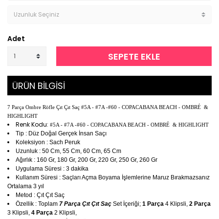
Adet
SEPETE EKLE
ÜRÜN BİLGİSİ
7 Parça Ombre Röfle Çıt Çıt Saç #5A - #7A -#60 - COPACABANA BEACH - OMBRÉ &
HIGHLIGHT
Renk Kodu:
#5A - #7A -#60 - COPACABANA BEACH - OMBRÉ & HIGHLIGHT
Tip : Düz Doğal Gerçek İnsan Saçı
Koleksiyon : Sach Peruk
Uzunluk : 50 Cm, 55 Cm, 60 Cm, 65 Cm
Ağırlık : 160 Gr, 180 Gr, 200 Gr, 220 Gr, 250 Gr, 260 Gr
Uygulama Süresi : 3 dakika
Kullanım Süresi : Saçları Açma Boyama İşlemlerine Maruz Bırakmazsanız
Ortalama 3 yıl
Metod : Çıt Çıt Saç
Özellik : Toplam
7 Parça Çıt Çıt Saç
Set İçeriği;
1 Parça
4 Klipsli,
2 Parça
3 Klipsli,
4 Parça
2 Klipsli,