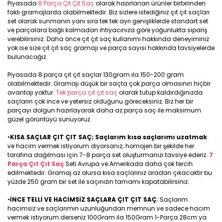
Piyasada
8 Parça Çıt Çıt Saç
olarak hazırlanan ürünler birbirinden
faklı gramajlarda olabilmektedir. Biz sizlere istediğiniz çıt çıt saçları
set olarak sunmanın yanı sıra tek tek ayrı genişliklerde standart set
ve parçalara bağlı kalmadan ihtiyacınıza göre yoğunlukta sipariş
verebilirsiniz. Daha önce çıt çıt saç kullanımı hakkında deneyiminiz
yok ise size çıt çıt saç gramajı ve parça sayısı hakkında tavsiyelerde
bulunacağız.
Piyasada 8 parça çıt çıt saçlar 130gram ila 150-200 gram
olabilmektedir. Gramajı düşük bir saçta çok parça olmasının hiçbir
avantajı yoktur.
Tek parça çıt çıt saç
olarak tutup kaldırdığınızda
saçların çok ince ve yetersiz olduğunu göreceksiniz. Biz her bir
parçayı dolgun hazırlayarak daha az parça saç ile maksimum
güzel görüntüyü sunuyoruz.
•
KISA SAÇLAR ÇIT ÇIT SAÇ; Saçlarım kısa saçlarımı uzatmak
ve hacim vermek istiyorum diyorsanız; homojen bir şekilde her
tarafına dağılması için 7-8 parça set oluşturmanızı tavsiye ederiz.
7
Parça Çıt Çıt Saç
Seti Avrupa ve Amerikada daha çok tercih
edilmektedir. Gramaj az olursa kısa saçlarınız aradan çıkacaktır bu
yüzde 250 gram bir set ile saçınızın tamamı kapatabilirsiniz.
•
İNCE TELLİ VE HACİMSİZ SAÇLARA ÇIT ÇIT SAÇ
; Saçlarım
hacimsiz ve saçlarımın uzunluğundan memnun ve sadece hacim
vermek istiyorum derseniz 100Gram ila 150Gram 1-Parça 28cm ya