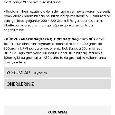
da 2. parça 21 cm tercih edebilirsiniz.
• Saçlarımı hem uzatmak. Hem de hacim vermek istiyorum derseniz
örnek olarak 60cm bir saç bel hizasına gelmektedir; bu uzunlukta bir
saç için ideal yoğunluk 200 - 220 Gram 5 Parça ideal olacaktır.
Elbette burada saçlarınızın gürlüğüne göre gramajı fazla
seçebilirsiniz.
•
GÜR VE KABARIK SAÇLARA ÇIT ÇIT SAÇ: Saçlarım GÜR
ama
daha uzun olmasını istiyorum derseniz size en az 300 gram ila
350gramlık 7-8 parça bir set öneririz. Not: Burada 60cm bir saç
uzunluğu için tavsiyede bulunduk; Daha uzun bir saç isterseniz
80cm gibi bu gramajları %30 daha fazla gramaj ile kullanmanızı
tavsiye ederiz.
YORUMLAR
- 0 yorum
ÖNERİLERİNİZ
KURUMSAL