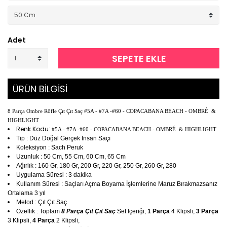
Adet
SEPETE EKLE
ÜRÜN BİLGİSİ
8 Parça Ombre Röfle Çıt Çıt Saç #5A - #7A -#60 - COPACABANA BEACH - OMBRÉ &
HIGHLIGHT
Renk Kodu:
#5A - #7A -#60 - COPACABANA BEACH - OMBRÉ & HIGHLIGHT
Tip : Düz Doğal Gerçek İnsan Saçı
Koleksiyon : Sach Peruk
Uzunluk : 50 Cm, 55 Cm, 60 Cm, 65 Cm
Ağırlık : 160 Gr, 180 Gr, 200 Gr, 220 Gr, 250 Gr, 260 Gr, 280
Uygulama Süresi : 3 dakika
Kullanım Süresi : Saçları Açma Boyama İşlemlerine Maruz Bırakmazsanız
Ortalama 3 yıl
Metod : Çıt Çıt Saç
Özellik : Toplam
8 Parça Çıt Çıt Saç
Set İçeriği;
1 Parça
4 Klipsli,
3 Parça
3 Klipsli,
4 Parça
2 Klipsli,