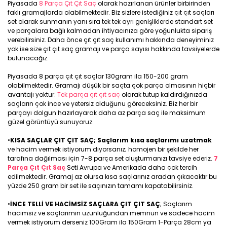
Piyasada
8 Parça Çıt Çıt Saç
olarak hazırlanan ürünler birbirinden
faklı gramajlarda olabilmektedir. Biz sizlere istediğiniz çıt çıt saçları
set olarak sunmanın yanı sıra tek tek ayrı genişliklerde standart set
ve parçalara bağlı kalmadan ihtiyacınıza göre yoğunlukta sipariş
verebilirsiniz. Daha önce çıt çıt saç kullanımı hakkında deneyiminiz
yok ise size çıt çıt saç gramajı ve parça sayısı hakkında tavsiyelerde
bulunacağız.
Piyasada 8 parça çıt çıt saçlar 130gram ila 150-200 gram
olabilmektedir. Gramajı düşük bir saçta çok parça olmasının hiçbir
avantajı yoktur.
Tek parça çıt çıt saç
olarak tutup kaldırdığınızda
saçların çok ince ve yetersiz olduğunu göreceksiniz. Biz her bir
parçayı dolgun hazırlayarak daha az parça saç ile maksimum
güzel görüntüyü sunuyoruz.
•
KISA SAÇLAR ÇIT ÇIT SAÇ; Saçlarım kısa saçlarımı uzatmak
ve hacim vermek istiyorum diyorsanız; homojen bir şekilde her
tarafına dağılması için 7-8 parça set oluşturmanızı tavsiye ederiz.
7
Parça Çıt Çıt Saç
Seti Avrupa ve Amerikada daha çok tercih
edilmektedir. Gramaj az olursa kısa saçlarınız aradan çıkacaktır bu
yüzde 250 gram bir set ile saçınızın tamamı kapatabilirsiniz.
•
İNCE TELLİ VE HACİMSİZ SAÇLARA ÇIT ÇIT SAÇ
; Saçlarım
hacimsiz ve saçlarımın uzunluğundan memnun ve sadece hacim
vermek istiyorum derseniz 100Gram ila 150Gram 1-Parça 28cm ya