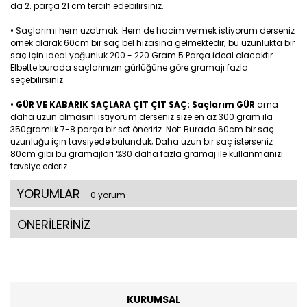
da 2. parça 21 cm tercih edebilirsiniz.
• Saçlarımı hem uzatmak. Hem de hacim vermek istiyorum derseniz
örnek olarak 60cm bir saç bel hizasına gelmektedir; bu uzunlukta bir
saç için ideal yoğunluk 200 - 220 Gram 5 Parça ideal olacaktır.
Elbette burada saçlarınızın gürlüğüne göre gramajı fazla
seçebilirsiniz.
•
GÜR VE KABARIK SAÇLARA ÇIT ÇIT SAÇ: Saçlarım GÜR
ama
daha uzun olmasını istiyorum derseniz size en az 300 gram ila
350gramlık 7-8 parça bir set öneririz. Not: Burada 60cm bir saç
uzunluğu için tavsiyede bulunduk; Daha uzun bir saç isterseniz
80cm gibi bu gramajları %30 daha fazla gramaj ile kullanmanızı
tavsiye ederiz.
YORUMLAR
- 0 yorum
ÖNERİLERİNİZ
KURUMSAL