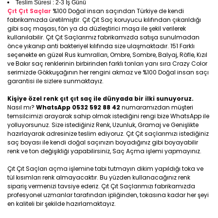
Teslim Süresi : 2-3 İş Günü
Çıt Çıt Saçlar
%100 Doğal insan saçından Türkiye de kendi
fabrikamızda üretilmiştir. Çıt Çıt Saç koruyucu kılıfından çıkarıldığı
gibi saç maşası, fön ya da düzleştirici maşa ile şekil verilerek
kullanılabilir. Çıt Çıt Saçlarımız fabrikamızda satışa sunulmadan
önce yıkanıp anti bakteriyel kılıfında size ulaşmaktadır. 151 Farklı
seçenekte en güzel Rus kumralları, Ombre, Sombre, Balyaj, Röfle, Kızıl
ve Bakır saç renklerinin birbirinden farklı tonları yanı sıra Crazy Color
serimizde Gökkuşağının her rengini akmaz ve %100 Doğal insan saçı
garantisi ile sizlere sunmaktayız.
Kişiye özel renk çıt çıt saç ile dünyada bir ilki sunuyoruz.
Nasıl mı?
WhatsApp 0532 592 88 42
numaramızdan müşteri
temsilcimizi arayarak sahip olmak istediğini rengi bize WhatsApp ile
yolluyorsunuz. Size istediğiniz Renk, Uzunluk, Gramaj ve Genişlikte
hazırlayarak adresinize teslim ediyoruz. Çıt Çıt saçlarımızı istediğiniz
saç boyası ile kendi doğal saçınızın boyadığınız gibi boyayabilir
renk ve ton değişikliği yapabilirsiniz, Saç Açma işlemi yapmayınız.
Çıt Çıt Saçları açma işlemine tabi tutmayın dikim yapıldığı toka ve
tül kısımları renk almayacaktır. Bu yüzden kullanacağınız renk
sipariş vermenizi tavsiye ederiz. Çıt Çıt Saçlarımızı fabrikamızda
profesyonel uzmanlar tarafından ipliğinden, tokasına kadar her şeyi
en kaliteli bir şekilde hazırlamaktayız.