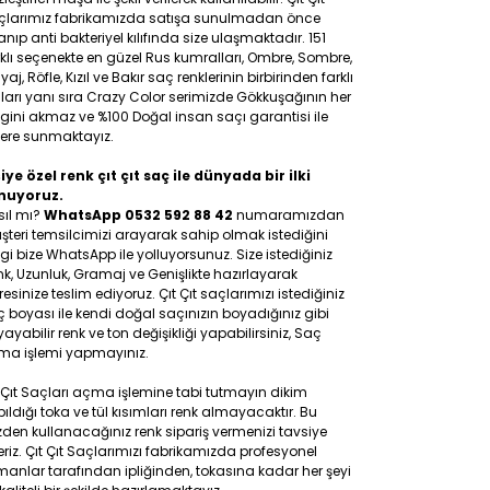
çlarımız fabrikamızda satışa sunulmadan önce
anıp anti bakteriyel kılıfında size ulaşmaktadır. 151
klı seçenekte en güzel Rus kumralları, Ombre, Sombre,
yaj, Röfle, Kızıl ve Bakır saç renklerinin birbirinden farklı
ları yanı sıra Crazy Color serimizde Gökkuşağının her
gini akmaz ve %100 Doğal insan saçı garantisi ile
lere sunmaktayız.
iye özel renk çıt çıt saç ile dünyada bir ilki
nuyoruz.
sıl mı?
WhatsApp 0532 592 88 42
numaramızdan
teri temsilcimizi arayarak sahip olmak istediğini
gi bize WhatsApp ile yolluyorsunuz. Size istediğiniz
k, Uzunluk, Gramaj ve Genişlikte hazırlayarak
esinize teslim ediyoruz. Çıt Çıt saçlarımızı istediğiniz
 boyası ile kendi doğal saçınızın boyadığınız gibi
ayabilir renk ve ton değişikliği yapabilirsiniz, Saç
ma işlemi yapmayınız.
 Çıt Saçları açma işlemine tabi tutmayın dikim
ıldığı toka ve tül kısımları renk almayacaktır. Bu
den kullanacağınız renk sipariş vermenizi tavsiye
riz. Çıt Çıt Saçlarımızı fabrikamızda profesyonel
anlar tarafından ipliğinden, tokasına kadar her şeyi