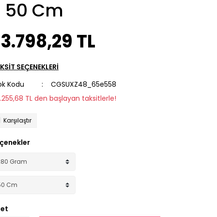
- 50 Cm
3.798,29 TL
KSİT SEÇENEKLERİ
ok Kodu
CGSUXZ48_65e558
2.255,68 TL den başlayan taksitlerle!
Karşılaştır
çenekler
et