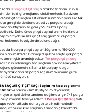
kaliteli bir şekilde hazırlamaktayız.
yasada
8 Parça Çıt Çıt Saç
olarak hazırlanan ürünler
birinden faklı gramajlarda olabilmektedir. Biz sizlere
ediğiniz çıt çıt saçları set olarak sunmanın yanı sıra tek
 ayrı genişliklerde standart set ve parçalara bağlı
lmadan ihtiyacınıza göre yoğunlukta sipariş
ebilirsiniz. Daha önce çıt çıt saç kullanımı hakkında
eyiminiz yok ise size çıt çıt saç gramajı ve parça
ısı hakkında tavsiyelerde bulunacağız.
asada 8 parça çıt çıt saçlar 130gram ila 150-200
am olabilmektedir. Gramajı düşük bir saçta çok parça
asının hiçbir avantajı yoktur.
Tek parça çıt çıt saç
rak tutup kaldırdığınızda saçların çok ince ve yetersiz
uğunu göreceksiniz. Biz her bir parçayı dolgun
zırlayarak daha az parça saç ile maksimum güzel
rüntüyü sunuyoruz.
SA SAÇLAR ÇIT ÇIT SAÇ; Saçlarım kısa saçlarımı
atmak
ve hacim vermek istiyorum diyorsanız;
ojen bir şekilde her tarafına dağılması için 7-8 parça
 oluşturmanızı tavsiye ederiz.
7 Parça Çıt Çıt Saç
Seti
rupa ve Amerikada daha çok tercih edilmektedir.
maj az olursa kısa saçlarınız aradan çıkacaktır bu