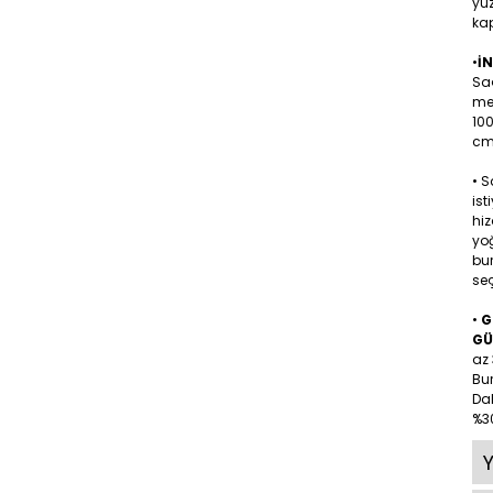
yüz
kap
•
İ
Sa
me
10
cm 
• 
ist
hiz
yoğ
bu
seç
•
G
GÜ
az 
Bu
Dah
%30