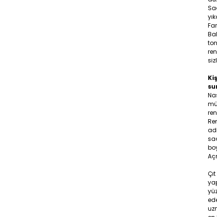
Sa
yık
Far
Bal
ton
ren
siz
Kiş
su
Na
müş
ren
Ren
adr
saç
boy
Aç
Çıt
yap
yüz
ede
uzm