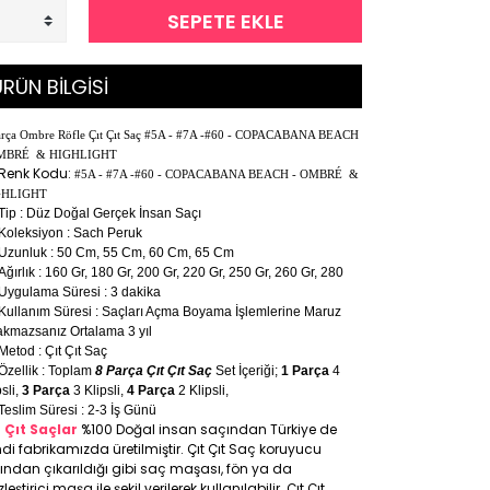
SEPETE EKLE
RÜN BİLGİSİ
arça Ombre Röfle Çıt Çıt Saç #5A - #7A -#60 - COPACABANA BEACH
OMBRÉ & HIGHLIGHT
Renk Kodu:
#5A - #7A -#60 - COPACABANA BEACH - OMBRÉ &
GHLIGHT
Tip : Düz Doğal Gerçek İnsan Saçı
Koleksiyon : Sach Peruk
Uzunluk : 50 Cm, 55 Cm, 60 Cm, 65 Cm
Ağırlık : 160 Gr, 180 Gr, 200 Gr, 220 Gr, 250 Gr, 260 Gr, 280
Uygulama Süresi : 3 dakika
Kullanım Süresi : Saçları Açma Boyama İşlemlerine Maruz
akmazsanız Ortalama 3 yıl
Metod : Çıt Çıt Saç
Özellik : Toplam
8 Parça Çıt Çıt Saç
Set İçeriği;
1 Parça
4
psli,
3 Parça
3 Klipsli,
4 Parça
2 Klipsli,
Teslim Süresi : 2-3 İş Günü
t Çıt Saçlar
%100 Doğal insan saçından Türkiye de
di fabrikamızda üretilmiştir. Çıt Çıt Saç koruyucu
ıfından çıkarıldığı gibi saç maşası, fön ya da
leştirici maşa ile şekil verilerek kullanılabilir. Çıt Çıt