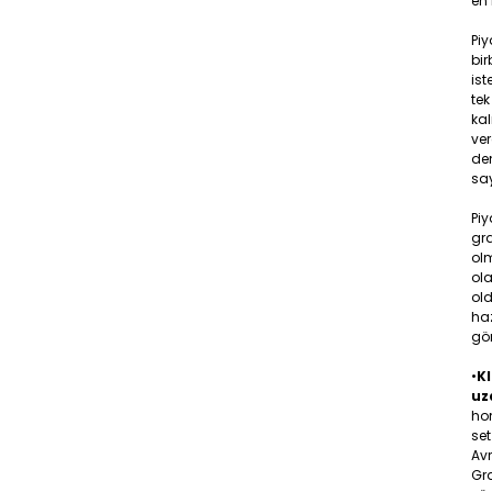
en 
Pi
bir
ist
tek
ka
ver
den
say
Piy
gr
olm
ola
old
ha
gö
•
KI
uz
hom
set
Av
Gra