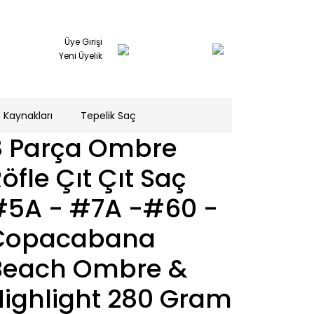
Üye Girişi
Yeni Üyelik
 Kaynakları
Tepelik Saç
8 Parça Ombre
öfle Çıt Çıt Saç
#5A - #7A -#60 -
Copacabana
Beach Ombre &
Highlight 280 Gram