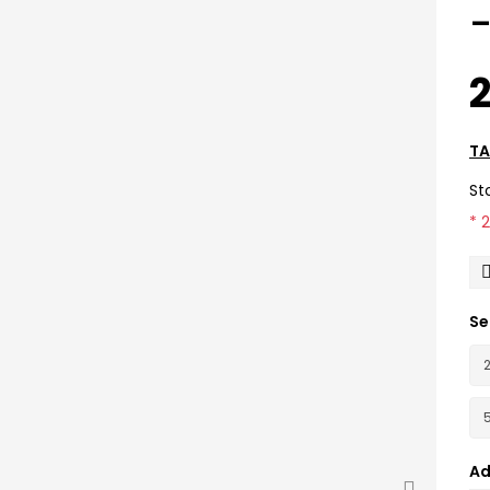
2
TA
St
* 
Se
Ad