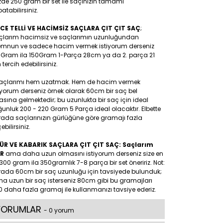
de 250 gram bir set ile saçınızın tamamı
atabilirsiniz.
NCE TELLİ VE HACİMSİZ SAÇLARA ÇIT ÇIT SAÇ
;
çlarım hacimsiz ve saçlarımın uzunluğundan
mnun ve sadece hacim vermek istiyorum derseniz
0Gram ila 150Gram 1-Parça 28cm ya da 2. parça 21
tercih edebilirsiniz.
Saçlarımı hem uzatmak. Hem de hacim vermek
iyorum derseniz örnek olarak 60cm bir saç bel
asına gelmektedir; bu uzunlukta bir saç için ideal
unluk 200 - 220 Gram 5 Parça ideal olacaktır. Elbette
rada saçlarınızın gürlüğüne göre gramajı fazla
ebilirsiniz.
ÜR VE KABARIK SAÇLARA ÇIT ÇIT SAÇ: Saçlarım
R
ama daha uzun olmasını istiyorum derseniz size en
300 gram ila 350gramlık 7-8 parça bir set öneririz. Not:
rada 60cm bir saç uzunluğu için tavsiyede bulunduk;
a uzun bir saç isterseniz 80cm gibi bu gramajları
 daha fazla gramaj ile kullanmanızı tavsiye ederiz.
YORUMLAR
- 0 yorum