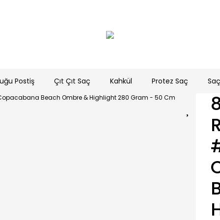
uğu Postiş
Çıt Çıt Saç
Kahkül
Protez Saç
Saç
R