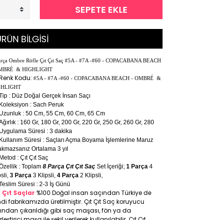
SEPETE EKLE
RÜN BİLGİSİ
arça Ombre Röfle Çıt Çıt Saç #5A - #7A -#60 - COPACABANA BEACH
OMBRÉ & HIGHLIGHT
Renk Kodu:
#5A - #7A -#60 - COPACABANA BEACH - OMBRÉ &
GHLIGHT
Tip : Düz Doğal Gerçek İnsan Saçı
Koleksiyon : Sach Peruk
Uzunluk : 50 Cm, 55 Cm, 60 Cm, 65 Cm
Ağırlık : 160 Gr, 180 Gr, 200 Gr, 220 Gr, 250 Gr, 260 Gr, 280
Uygulama Süresi : 3 dakika
Kullanım Süresi : Saçları Açma Boyama İşlemlerine Maruz
akmazsanız Ortalama 3 yıl
Metod : Çıt Çıt Saç
Özellik : Toplam
8 Parça Çıt Çıt Saç
Set İçeriği;
1 Parça
4
psli,
3 Parça
3 Klipsli,
4 Parça
2 Klipsli,
Teslim Süresi : 2-3 İş Günü
t Çıt Saçlar
%100 Doğal insan saçından Türkiye de
di fabrikamızda üretilmiştir. Çıt Çıt Saç koruyucu
ıfından çıkarıldığı gibi saç maşası, fön ya da
leştirici maşa ile şekil verilerek kullanılabilir. Çıt Çıt