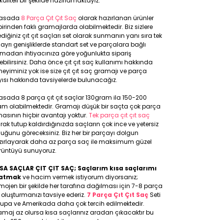
kaliteli bir şekilde hazırlamaktayız.
yasada
8 Parça Çıt Çıt Saç
olarak hazırlanan ürünler
birinden faklı gramajlarda olabilmektedir. Biz sizlere
ediğiniz çıt çıt saçları set olarak sunmanın yanı sıra tek
 ayrı genişliklerde standart set ve parçalara bağlı
lmadan ihtiyacınıza göre yoğunlukta sipariş
ebilirsiniz. Daha önce çıt çıt saç kullanımı hakkında
eyiminiz yok ise size çıt çıt saç gramajı ve parça
ısı hakkında tavsiyelerde bulunacağız.
asada 8 parça çıt çıt saçlar 130gram ila 150-200
am olabilmektedir. Gramajı düşük bir saçta çok parça
asının hiçbir avantajı yoktur.
Tek parça çıt çıt saç
rak tutup kaldırdığınızda saçların çok ince ve yetersiz
uğunu göreceksiniz. Biz her bir parçayı dolgun
zırlayarak daha az parça saç ile maksimum güzel
rüntüyü sunuyoruz.
SA SAÇLAR ÇIT ÇIT SAÇ; Saçlarım kısa saçlarımı
atmak
ve hacim vermek istiyorum diyorsanız;
ojen bir şekilde her tarafına dağılması için 7-8 parça
 oluşturmanızı tavsiye ederiz.
7 Parça Çıt Çıt Saç
Seti
rupa ve Amerikada daha çok tercih edilmektedir.
maj az olursa kısa saçlarınız aradan çıkacaktır bu