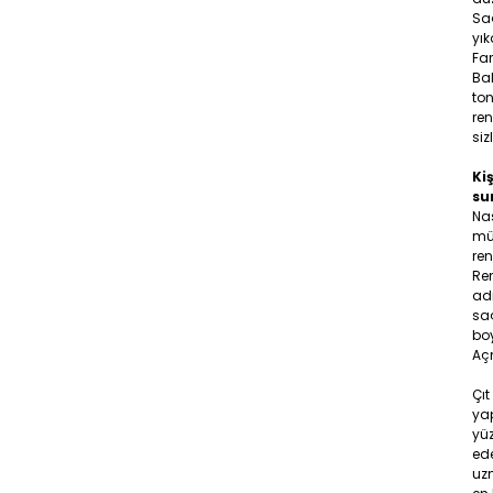
Sa
yık
Far
Bal
ton
ren
siz
Kiş
su
Na
müş
ren
Ren
adr
saç
boy
Aç
Çıt
yap
yüz
ede
uzm