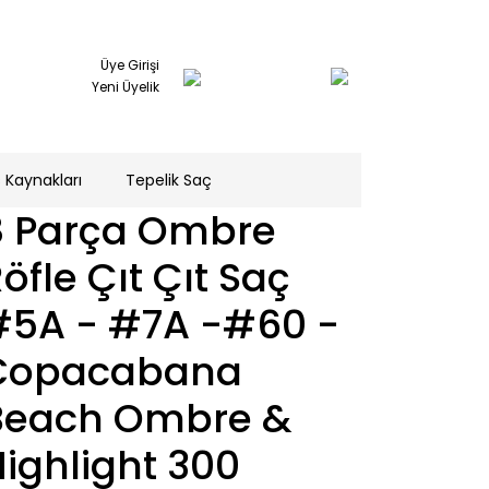
Üye Girişi
Yeni Üyelik
 Kaynakları
Tepelik Saç
8 Parça Ombre
öfle Çıt Çıt Saç
#5A - #7A -#60 -
Copacabana
Beach Ombre &
ighlight 300