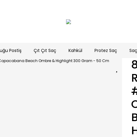
uğu Postiş
Çıt Çıt Saç
Kahkül
Protez Saç
Saç
R
H