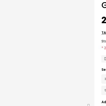
2
TA
St
* 
Se
Ad