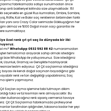
çlarımız fabrikamızda satışa sunulmadan önce
anıp anti bakteriyel kılıfında size ulaşmaktadır. 151
klı seçenekte en güzel Rus kumralları, Ombre, Sombre,
yaj, Röfle, Kızıl ve Bakır saç renklerinin birbirinden farklı
ları yanı sıra Crazy Color serimizde Gökkuşağının her
gini akmaz ve %100 Doğal insan saçı garantisi ile
lere sunmaktayız.
iye özel renk çıt çıt saç ile dünyada bir ilki
nuyoruz.
sıl mı?
WhatsApp 0532 592 88 42
numaramızdan
teri temsilcimizi arayarak sahip olmak istediğini
gi bize WhatsApp ile yolluyorsunuz. Size istediğiniz
k, Uzunluk, Gramaj ve Genişlikte hazırlayarak
esinize teslim ediyoruz. Çıt Çıt saçlarımızı istediğiniz
 boyası ile kendi doğal saçınızın boyadığınız gibi
ayabilir renk ve ton değişikliği yapabilirsiniz, Saç
ma işlemi yapmayınız.
 Çıt Saçları açma işlemine tabi tutmayın dikim
ıldığı toka ve tül kısımları renk almayacaktır. Bu
den kullanacağınız renk sipariş vermenizi tavsiye
riz. Çıt Çıt Saçlarımızı fabrikamızda profesyonel
anlar tarafından ipliğinden, tokasına kadar her şeyi