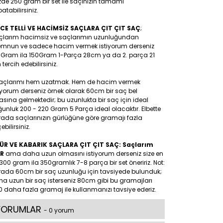
de 250 gram bir set ile saçınızın tamamı
atabilirsiniz.
NCE TELLİ VE HACİMSİZ SAÇLARA ÇIT ÇIT SAÇ
;
çlarım hacimsiz ve saçlarımın uzunluğundan
mnun ve sadece hacim vermek istiyorum derseniz
0Gram ila 150Gram 1-Parça 28cm ya da 2. parça 21
tercih edebilirsiniz.
Saçlarımı hem uzatmak. Hem de hacim vermek
iyorum derseniz örnek olarak 60cm bir saç bel
asına gelmektedir; bu uzunlukta bir saç için ideal
unluk 200 - 220 Gram 5 Parça ideal olacaktır. Elbette
rada saçlarınızın gürlüğüne göre gramajı fazla
ebilirsiniz.
ÜR VE KABARIK SAÇLARA ÇIT ÇIT SAÇ: Saçlarım
R
ama daha uzun olmasını istiyorum derseniz size en
300 gram ila 350gramlık 7-8 parça bir set öneririz. Not:
rada 60cm bir saç uzunluğu için tavsiyede bulunduk;
a uzun bir saç isterseniz 80cm gibi bu gramajları
 daha fazla gramaj ile kullanmanızı tavsiye ederiz.
YORUMLAR
- 0 yorum