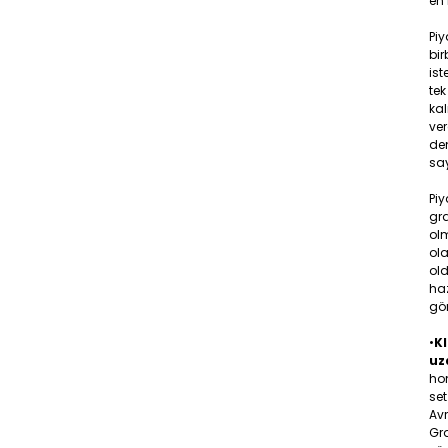
en 
Pi
bir
ist
tek
ka
ver
den
say
Piy
gr
olm
ola
old
ha
gö
•
KI
uz
hom
set
Av
Gra