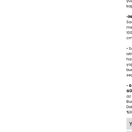
yüz
kap
•
İ
Sa
me
10
cm 
• 
ist
hiz
yoğ
bu
seç
•
G
GÜ
az 
Bu
Dah
%30