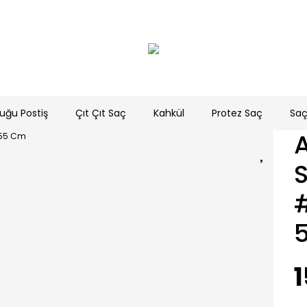
uğu Postiş
Çıt Çıt Saç
Kahkül
Protez Saç
Saç
A
1