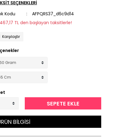
KSİT SEÇENEKLERİ
ok Kodu
AFPQRS37_d6c9d14
1.467,17 TL den başlayan taksitlerle!
Karşılaştır
çenekler
et
SEPETE EKLE
RÜN BİLGİSİ