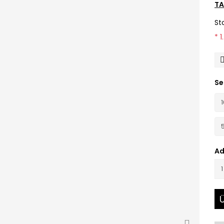
TA
St
* 
Se
Ad
Ü