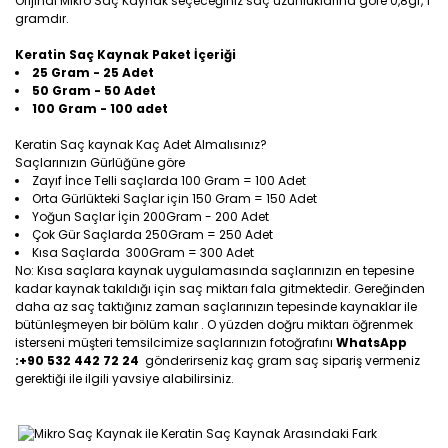
Orijinal Mikro Saç Kaynak seçeceğiniz saç uzunluklarına göre 0,8gr, 1
gramdır.
Keratin Saç Kaynak Paket İçeriği
25 Gram - 25 Adet
50 Gram - 50 Adet
100 Gram - 100 adet
Keratin Saç kaynak Kaç Adet Almalısınız?
Saçlarınızın Gürlüğüne göre
Zayıf İnce Telli saçlarda 100 Gram = 100 Adet
Orta Gürlükteki Saçlar için 150 Gram = 150 Adet
Yoğun Saçlar İçin 200Gram - 200 Adet
Çok Gür Saçlarda 250Gram = 250 Adet
Kısa Saçlarda 300Gram = 300 Adet
No: Kısa saçlara kaynak uygulamasında saçlarınızın en tepesine
kadar kaynak takıldığı için saç miktarı fala gitmektedir. Gereğinden
daha az saç taktığınız zaman saçlarınızın tepesinde kaynaklar ile
bütünleşmeyen bir bölüm kalır . O yüzden doğru miktarı öğrenmek
isterseni müşteri temsilcimize saçlarınızın fotoğrafını
WhatsApp
:+90 532 442 72 24
gönderirseniz kaç gram saç sipariş vermeniz
gerektiği ile ilgili yavsiye alabilirsiniz.