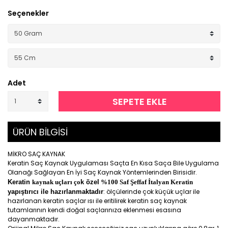
Seçenekler
Adet
SEPETE EKLE
ÜRÜN BİLGİSİ
MİKRO SAÇ KAYNAK
Keratin Saç Kaynak Uygulaması Saçta En Kısa Saça Bile Uygulama
Olanağı Sağlayan En İyi Saç Kaynak Yöntemlerinden Birisidir.
Keratin
kaynak uçları ço
k özel
%100 Saf Şeffaf İtalyan Keratin
: ölçülerinde çok küçük uçlar ile
yapıştırıcı ile hazırlanmaktadır
hazırlanan keratin saçlar ısı ile eritilirek keratin saç kaynak
tutamlarının kendi doğal saçlarınıza eklenmesi esasına
dayanmaktadır.