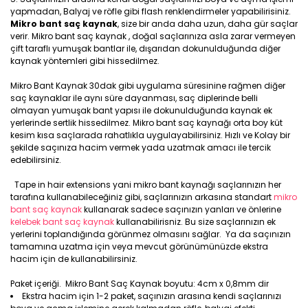
yapmadan, Balyaj ve röfle gibi flash renklendirmeler yapabilirisiniz.
Mikro bant saç kaynak
, size bir anda daha uzun, daha gür saçlar
verir. Mikro bant saç kaynak , doğal saçlarınıza asla zarar vermeyen
çift taraflı yumuşak bantlar ile, dışarıdan dokunulduğunda diğer
kaynak yöntemleri gibi hissedilmez.
Mikro Bant Kaynak 30dak gibi uygulama süresinine rağmen diğer
saç kaynaklar ile aynı süre dayanması, saç diplerinde belli
olmayan yumuşak bant yapısı ile dokunulduğunda kaynak ek
yerlerinde sertlik hissedilmez. Mikro bant saç kaynağı orta boy küt
kesim kısa saçlarada rahatlıkla uygulayabilirsiniz. Hızlı ve Kolay bir
şekilde saçınıza hacim vermek yada uzatmak amacı ile tercik
edebilirsiniz.
Tape in hair extensions yani mikro bant kaynağı saçlarınızın her
tarafına kullanabileceğiniz gibi, saçlarınızın arkasına standart
mikro
bant saç kaynak
kullanarak sadece saçınızın yanları ve önlerine
kelebek bant saç kaynak
kullanabilirisniz. Bu size saçlarınızın ek
yerlerini toplandığında görünmez olmasını sağlar. Ya da saçınızın
tamamına uzatma için veya mevcut görünümünüzde ekstra
hacim için de kullanabilirsiniz.
Paket içeriği. Mikro Bant Saç Kaynak boyutu: 4cm x 0,8mm dir
Ekstra hacim için 1-2 paket, saçınızın arasına kendi saçlarınızı