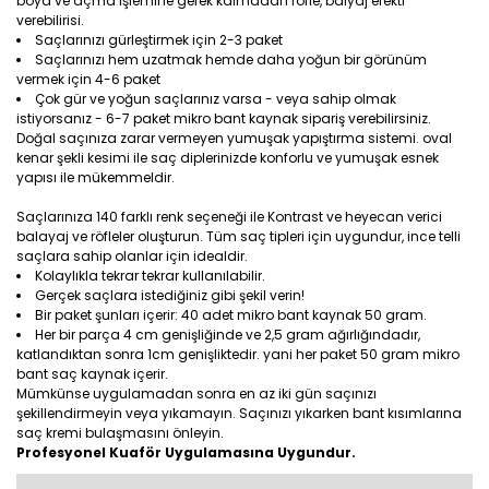
boya ve açma işlemine gerek kalmadan röfle, balyaj efekti
verebilirisi.
Saçlarınızı gürleştirmek için 2-3 paket
Saçlarınızı hem uzatmak hemde daha yoğun bir görünüm
vermek için 4-6 paket
Çok gür ve yoğun saçlarınız varsa - veya sahip olmak
istiyorsanız - 6-7 paket mikro bant kaynak sipariş verebilirsiniz.
Doğal saçınıza zarar vermeyen yumuşak yapıştırma sistemi. oval
kenar şekli kesimi ile saç diplerinizde konforlu ve yumuşak esnek
yapısı ile mükemmeldir.
Saçlarınıza 140 farklı renk seçeneği ile Kontrast ve heyecan verici
balayaj ve röfleler oluşturun. Tüm saç tipleri için uygundur, ince telli
saçlara sahip olanlar için idealdir.
Kolaylıkla tekrar tekrar kullanılabilir.
Gerçek saçlara istediğiniz gibi şekil verin!
Bir paket şunları içerir: 40 adet mikro bant kaynak 50 gram.
Her bir parça 4 cm genişliğinde ve 2,5 gram ağırlığındadır,
katlandıktan sonra 1cm genişliktedir. yani her paket 50 gram mikro
bant saç kaynak içerir.
Mümkünse uygulamadan sonra en az iki gün saçınızı
şekillendirmeyin veya yıkamayın. Saçınızı yıkarken bant kısımlarına
saç kremi bulaşmasını önleyin.
Profesyonel Kuaför Uygulamasına Uygundur.