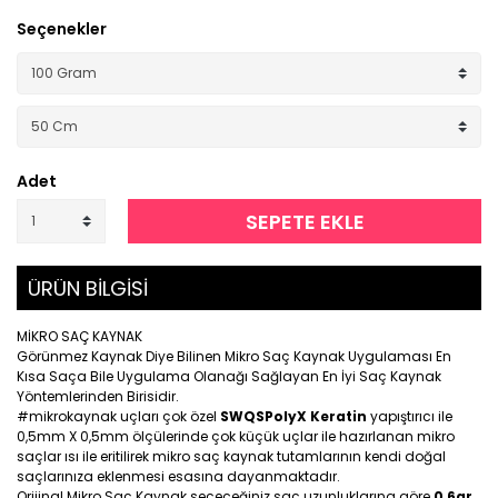
Seçenekler
Adet
SEPETE EKLE
ÜRÜN BİLGİSİ
MİKRO SAÇ KAYNAK
Görünmez Kaynak Diye Bilinen Mikro Saç Kaynak Uygulaması En
Kısa Saça Bile Uygulama Olanağı Sağlayan En İyi Saç Kaynak
Yöntemlerinden Birisidir.
#mikrokaynak uçları çok özel
SWQSPolyX Keratin
yapıştırıcı ile
0,5mm X 0,5mm ölçülerinde çok küçük uçlar ile hazırlanan mikro
saçlar ısı ile eritilirek mikro saç kaynak tutamlarının kendi doğal
saçlarınıza eklenmesi esasına dayanmaktadır.
Orijinal Mikro Saç Kaynak seçeceğiniz saç uzunluklarına göre
0,6gr
,