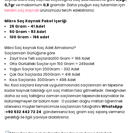
0,7gr
ve maksimum
0,8
gramdır. Daha youğun saç tutamları için
keratin saç kaynak
ürünümüzü tercih edebilirsiniz.
Mikro Saç Kaynak Paket İçeriği
25 Gram - 41 Adet
50 Gram - 83 Adet
100 Gram - 166 adet
Mikro Saç kaynak Kaç Adet Almalısınız?
Saçlarınızın Gürlüğüne göre
Zayıf İnce Telli saçlarda100 Gram = 166 Adet
Orta Gürlükteki Saçlar için 150 Gram = 249adet
Yoğun Saçlar İçin 200Gram - 332 Adet
Çok Gür Saçlarda 250Gram = 416 Adet
Kısa Saçlarda 300Gram = 498 Adet
No: Kısa saçlara kaynak uygulamasında saçlarınızın en tepesine
kadar kaynak takıldığı için saç miktarı fala gitmektedir. Gereğinden
daha az saç taktığınız zaman saçlarınızın tepesinde kaynaklar ile
bütünleşmeyen bir bölüm kalır . O yüzden doğru miktarı öğrenmek
isterseniz müşteri temsilcimize saçlarınızın fotoğrafını
WhatsApp
:+90 532 442 72 24
gönderirseniz kaç gram saç sipariş vermeniz
gerektiği ile ilgili yavsiye alabilirsiniz.