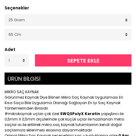
Seçenekler
Adet
SEPETE EKLE
ÜRÜN BİLGİSİ
MİKRO SAÇ KAYNAK
Görünmez Kaynak Diye Bilinen Mikro Saç Kaynak Uygulaması En
Kısa Saça Bile Uygulama Olanağı Sağlayan En İyi Saç Kaynak
Yöntemlerinden Birisidir.
#mikrokaynak uçları çok özel
SWQSPolyX Keratin
yapıştırıcı ile
0,5mm X 0,5mm ölçülerinde çok küçük uçlar ile hazırlanan mikro
saçlar ısı ile eritilirek mikro saç kaynak tutamlarının kendi doğal
saçlarınıza eklenmesi esasına dayanmaktadır.
Orijinal Mikro Saç Kaynak seçeceğiniz saç uzunluklarına göre
0,6gr
,