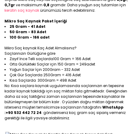
0,7gr
ve maksimum
0,8
gramdır. Daha youğun saç tutamları için
keratin saç kaynak
ürünümüzü tercih edebilirsiniz.
Mikro Saç Kaynak Paket İçeriği
25 Gram - 41 Adet
50 Gram - 83 Adet
100 Gram - 166 adet
Mikro Saç kaynak Kaç Adet Almalısınız?
Saçlarınızın Gürlüğüne göre
Zayıf İnce Telli saçlarda100 Gram = 166 Adet
Orta Gürlükteki Saçlar için 150 Gram = 249adet
Yoğun Saçlar İçin 200Gram - 332 Adet
Çok Gür Saçlarda 250Gram = 416 Adet
Kısa Saçlarda 300Gram = 498 Adet
No: Kısa saçlara kaynak uygulamasında saçlarınızın en tepesine
kadar kaynak takıldığı için saç miktarı fala gitmektedir. Gereğinden
daha az saç taktığınız zaman saçlarınızın tepesinde kaynaklar ile
bütünleşmeyen bir bölüm kalır . O yüzden doğru miktarı öğrenmek
isterseniz müşteri temsilcimize saçlarınızın fotoğrafını
WhatsApp
:+90 532 442 72 24
gönderirseniz kaç gram saç sipariş vermeniz
gerektiği ile ilgili yavsiye alabilirsiniz.