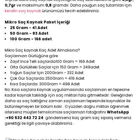
0,7gr
ve maksimum
0,8
gramdır. Daha youğun saç tutamları için
keratin saç kaynak
ürünümüzü tercih edebilirsiniz.
Mikro Saç Kaynak Paket İçeriği
25 Gram - 41 Adet
50 Gram - 83 Adet
100 Gram - 166 adet
Mikro Saç kaynak Kaç Adet Almalısınız?
Saçlarınızın Gürlüğüne göre
Zayıf İnce Telli saçlarda100 Gram = 166 Adet
Orta Gürlükteki Saçlar için 150 Gram = 249adet
Yoğun Saçlar İçin 200Gram - 332 Adet
Çok Gür Saçlarda 250Gram = 416 Adet
Kısa Saçlarda 300Gram = 498 Adet
No: Kısa saçlara kaynak uygulamasında saçlarınızın en tepesine
kadar kaynak takıldığı için saç miktarı fala gitmektedir. Gereğinden
daha az saç taktığınız zaman saçlarınızın tepesinde kaynaklar ile
bütünleşmeyen bir bölüm kalır . O yüzden doğru miktarı öğrenmek
isterseniz müşteri temsilcimize saçlarınızın fotoğrafını
WhatsApp
:+90 532 442 72 24
gönderirseniz kaç gram saç sipariş vermeniz
gerektiği ile ilgili yavsiye alabilirsiniz.