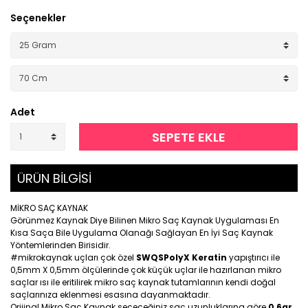
Seçenekler
Adet
SEPETE EKLE
ÜRÜN BİLGİSİ
MİKRO SAÇ KAYNAK
Görünmez Kaynak Diye Bilinen Mikro Saç Kaynak Uygulaması En
Kısa Saça Bile Uygulama Olanağı Sağlayan En İyi Saç Kaynak
Yöntemlerinden Birisidir.
#mikrokaynak uçları çok özel
SWQSPolyX Keratin
yapıştırıcı ile
0,5mm X 0,5mm ölçülerinde çok küçük uçlar ile hazırlanan mikro
saçlar ısı ile eritilirek mikro saç kaynak tutamlarının kendi doğal
saçlarınıza eklenmesi esasına dayanmaktadır.
Orijinal Mikro Saç Kaynak seçeceğiniz saç uzunluklarına göre
0,6gr
,