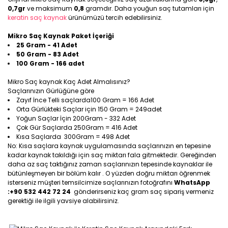
0,7gr
ve maksimum
0,8
gramdır. Daha youğun saç tutamları için
keratin saç kaynak
ürünümüzü tercih edebilirsiniz.
Mikro Saç Kaynak Paket İçeriği
25 Gram - 41 Adet
50 Gram - 83 Adet
100 Gram - 166 adet
Mikro Saç kaynak Kaç Adet Almalısınız?
Saçlarınızın Gürlüğüne göre
Zayıf İnce Telli saçlarda100 Gram = 166 Adet
Orta Gürlükteki Saçlar için 150 Gram = 249adet
Yoğun Saçlar İçin 200Gram - 332 Adet
Çok Gür Saçlarda 250Gram = 416 Adet
Kısa Saçlarda 300Gram = 498 Adet
No: Kısa saçlara kaynak uygulamasında saçlarınızın en tepesine
kadar kaynak takıldığı için saç miktarı fala gitmektedir. Gereğinden
daha az saç taktığınız zaman saçlarınızın tepesinde kaynaklar ile
bütünleşmeyen bir bölüm kalır . O yüzden doğru miktarı öğrenmek
isterseniz müşteri temsilcimize saçlarınızın fotoğrafını
WhatsApp
:+90 532 442 72 24
gönderirseniz kaç gram saç sipariş vermeniz
gerektiği ile ilgili yavsiye alabilirsiniz.