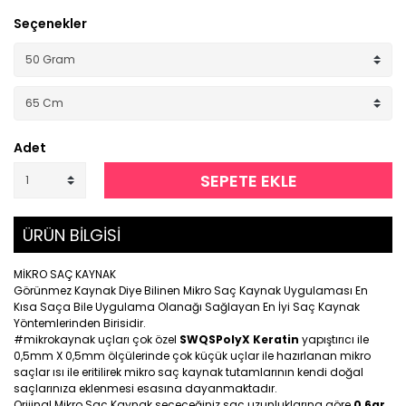
Seçenekler
Adet
SEPETE EKLE
ÜRÜN BİLGİSİ
MİKRO SAÇ KAYNAK
Görünmez Kaynak Diye Bilinen Mikro Saç Kaynak Uygulaması En
Kısa Saça Bile Uygulama Olanağı Sağlayan En İyi Saç Kaynak
Yöntemlerinden Birisidir.
#mikrokaynak uçları çok özel
SWQSPolyX Keratin
yapıştırıcı ile
0,5mm X 0,5mm ölçülerinde çok küçük uçlar ile hazırlanan mikro
saçlar ısı ile eritilirek mikro saç kaynak tutamlarının kendi doğal
saçlarınıza eklenmesi esasına dayanmaktadır.
Orijinal Mikro Saç Kaynak seçeceğiniz saç uzunluklarına göre
0,6gr
,