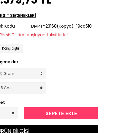
KSİT SEÇENEKLERİ
ok Kodu
DMPTY23168(Kopya)_19cd510
225,56 TL den başlayan taksitlerle!
Karşılaştır
çenekler
et
SEPETE EKLE
RÜN BİLGİSİ