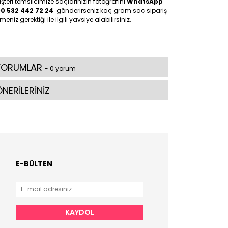
teri temsilcimize saçlarınızın fotoğrafını
WhatsApp
90 532 442 72 24
gönderirseniz kaç gram saç sipariş
meniz gerektiği ile ilgili yavsiye alabilirsiniz.
YORUMLAR
- 0 yorum
NERİLERİNİZ
E-BÜLTEN
KAYDOL