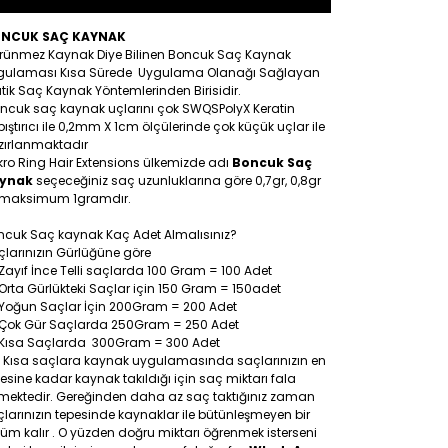
NCUK SAÇ KAYNAK
rünmez Kaynak Diye Bilinen Boncuk Saç Kaynak
gulaması Kısa Sürede Uygulama Olanağı Sağlayan
tik Saç Kaynak Yöntemlerinden Birisidir.
ncuk saç kaynak uçlarını çok SWQSPolyX Keratin
ıştırıcı ile 0,2mm X 1cm ölçülerinde çok küçük uçlar ile
zırlanmaktadır
ro Ring Hair Extensions ülkemizde adı
Boncuk Saç
ynak
seçeceğiniz saç uzunluklarına göre 0,7gr, 0,8gr
 maksimum 1gramdır.
ncuk Saç kaynak Kaç Adet Almalısınız?
larınızın Gürlüğüne göre
Zayıf İnce Telli saçlarda 100 Gram = 100 Adet
Orta Gürlükteki Saçlar için 150 Gram = 150adet
Yoğun Saçlar İçin 200Gram = 200 Adet
Çok Gür Saçlarda 250Gram = 250 Adet
Kısa Saçlarda 300Gram = 300 Adet
: Kısa saçlara kaynak uygulamasında saçlarınızın en
esine kadar kaynak takıldığı için saç miktarı fala
tmektedir. Gereğinden daha az saç taktığınız zaman
larınızın tepesinde kaynaklar ile bütünleşmeyen bir
üm kalır . O yüzden doğru miktarı öğrenmek isterseni