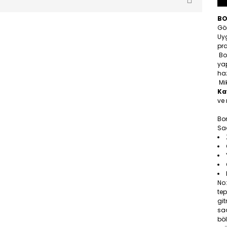
BO
Gö
Uy
pra
Bo
yap
ha
Mik
Ka
ve
Bo
Saç
No
tep
gi
saç
böl