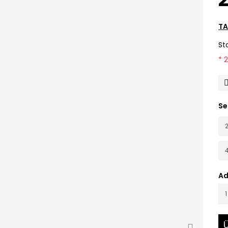
TA
St
* 
Se
Ad
Ü