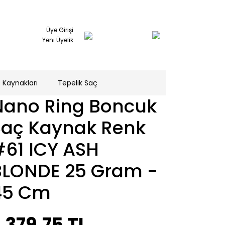
Üye Girişi
Yeni Üyelik
 Kaynakları
Tepelik Saç
Nano Ring Boncuk
Saç Kaynak Renk
#61 ICY ASH
BLONDE 25 Gram -
45 Cm
.379,75 TL