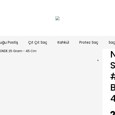
uğu Postiş
Çıt Çıt Saç
Kahkül
Protez Saç
Saç
2