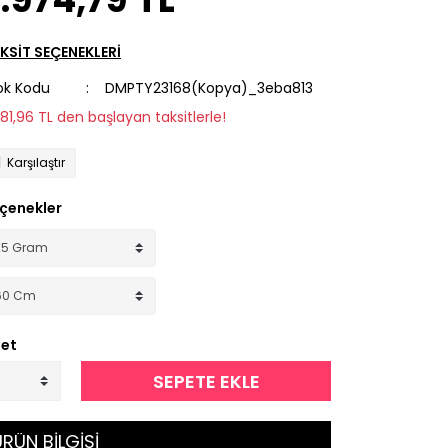
KSİT SEÇENEKLERİ
ok Kodu
DMPTY23168(Kopya)_3eba813
281,96 TL den başlayan taksitlerle!
Karşılaştır
çenekler
et
SEPETE EKLE
RÜN BİLGİSİ