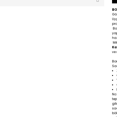
BO
Gö
Uy
pra
Bo
yap
ha
Mik
Ka
ve
Bo
Saç
No
tep
gi
saç
böl