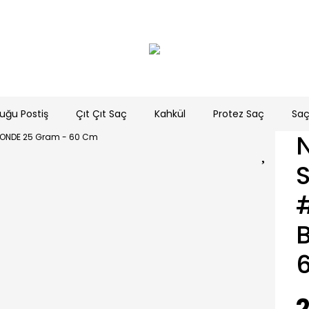
uğu Postiş
Çıt Çıt Saç
Kahkül
Protez Saç
Saç
2