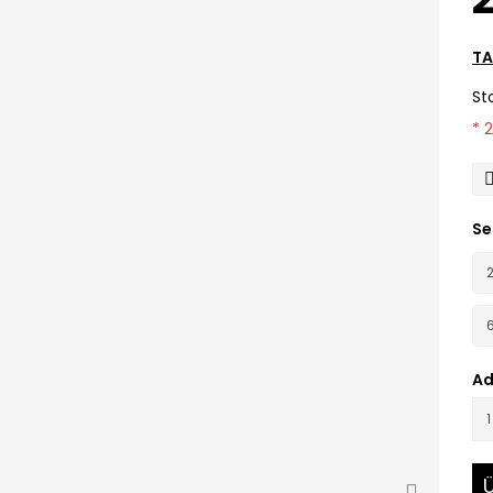
TA
St
* 
Se
Ad
Ü