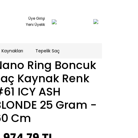
Üye Girişi
Yeni Üyelik
 Kaynakları
Tepelik Saç
Nano Ring Boncuk
Saç Kaynak Renk
#61 ICY ASH
BLONDE 25 Gram -
60 Cm
.974,79 TL