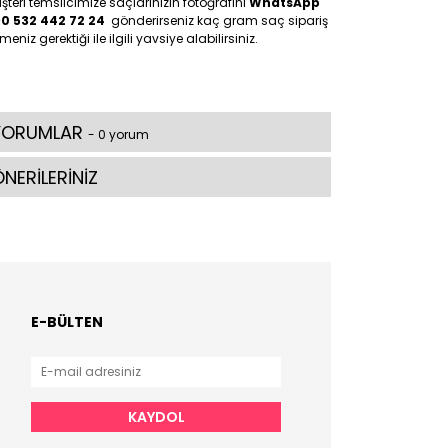
teri temsilcimize saçlarınızın fotoğrafını
WhatsApp
90 532 442 72 24
gönderirseniz kaç gram saç sipariş
meniz gerektiği ile ilgili yavsiye alabilirsiniz.
YORUMLAR
- 0 yorum
NERİLERİNİZ
E-BÜLTEN
KAYDOL