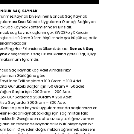
NCUK SAÇ KAYNAK
rünmez Kaynak Diye Bilinen Boncuk Saç Kaynak
gulaması Kısa Sürede Uygulama Olanağı Sağlayan
tik Saç Kaynak Yöntemlerinden Birisidir.
ncuk saç kaynak uçlarını çok SWQSPolyX Keratin
ıştırıcı ile 0,2mm X 1cm ölçülerinde çok küçük uçlar ile
zırlanmaktadır
ro Ring Hair Extensions ülkemizde adı
Boncuk Saç
ynak
seçeceğiniz saç uzunluklarına göre 0,7gr, 0,8gr
 maksimum 1gramdır.
ncuk Saç kaynak Kaç Adet Almalısınız?
larınızın Gürlüğüne göre
Zayıf İnce Telli saçlarda 100 Gram = 100 Adet
Orta Gürlükteki Saçlar için 150 Gram = 150adet
Yoğun Saçlar İçin 200Gram = 200 Adet
Çok Gür Saçlarda 250Gram = 250 Adet
Kısa Saçlarda 300Gram = 300 Adet
: Kısa saçlara kaynak uygulamasında saçlarınızın en
esine kadar kaynak takıldığı için saç miktarı fala
tmektedir. Gereğinden daha az saç taktığınız zaman
larınızın tepesinde kaynaklar ile bütünleşmeyen bir
üm kalır . O yüzden doğru miktarı öğrenmek isterseni