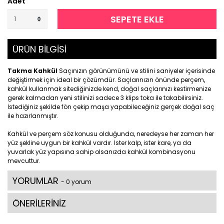
Adet
SEPETE EKLE
ÜRÜN BİLGİSİ
Takma Kahkül
Saçınızın görünümünü ve stilini saniyeler içerisinde
değiştirmek için ideal bir çözümdür. Saçlarınızın önünde perçem,
kahkül kullanmak sitediğinizde kend, doğal saçlarınızı kestirmenize
gerek kalmadan yeni stilinizi sadece 3 klips toka ile takabilirsiniz.
İstediğiniz şekilde fön çekip maşa yapabileceğiniz gerçek doğal saç
ile hazırlanmıştır.
Kahkül ve perçem söz konusu olduğunda, neredeyse her zaman her
yüz şekline uygun bir kahkül vardır.
İster kalp, ister kare, ya da
yuvarlak yüz yapısına sahip olsanızda kahkül kombinasyonu
mevcuttur.
YORUMLAR
- 0 yorum
ÖNERİLERİNİZ