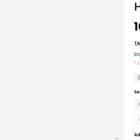
H
1
TA
St
* 
Se
Ad