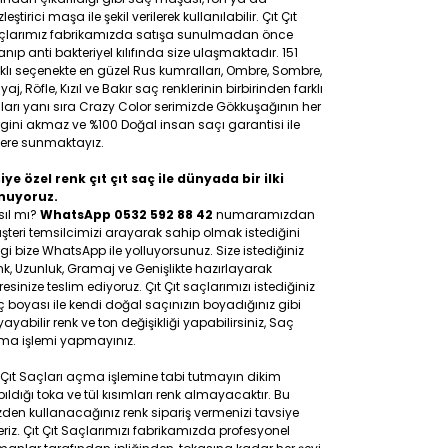
leştirici maşa ile şekil verilerek kullanılabilir. Çıt Çıt
çlarımız fabrikamızda satışa sunulmadan önce
anıp anti bakteriyel kılıfında size ulaşmaktadır. 151
klı seçenekte en güzel Rus kumralları, Ombre, Sombre,
yaj, Röfle, Kızıl ve Bakır saç renklerinin birbirinden farklı
ları yanı sıra Crazy Color serimizde Gökkuşağının her
gini akmaz ve %100 Doğal insan saçı garantisi ile
lere sunmaktayız.
iye özel renk çıt çıt saç ile dünyada bir ilki
nuyoruz.
sıl mı?
WhatsApp 0532 592 88 42
numaramızdan
teri temsilcimizi arayarak sahip olmak istediğini
gi bize WhatsApp ile yolluyorsunuz. Size istediğiniz
k, Uzunluk, Gramaj ve Genişlikte hazırlayarak
esinize teslim ediyoruz. Çıt Çıt saçlarımızı istediğiniz
 boyası ile kendi doğal saçınızın boyadığınız gibi
ayabilir renk ve ton değişikliği yapabilirsiniz, Saç
ma işlemi yapmayınız.
 Çıt Saçları açma işlemine tabi tutmayın dikim
ıldığı toka ve tül kısımları renk almayacaktır. Bu
den kullanacağınız renk sipariş vermenizi tavsiye
riz. Çıt Çıt Saçlarımızı fabrikamızda profesyonel