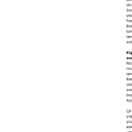
düz
Sa
yık
Far
Bal
ton
ren
siz
Kiş
su
Na
müş
ren
Ren
adr
saç
boy
Aç
Çıt
yap
yüz
ede