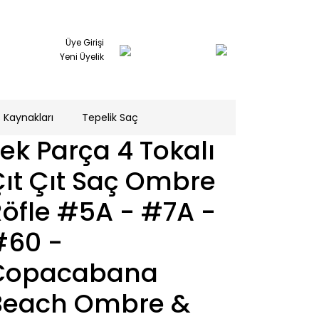
Üye Girişi
Yeni Üyelik
 Kaynakları
Tepelik Saç
ek Parça 4 Tokalı
̧ıt Çıt Saç Ombre
öfle #5A - #7A -
#60 -
Copacabana
Beach Ombre &