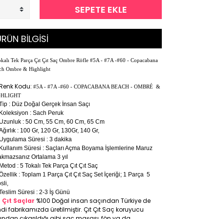
SEPETE EKLE
RÜN BİLGİSİ
kalı Tek Parça Çıt Çıt Saç Ombre Röfle #5A - #7A -#60 - Copacabana
ch Ombre & Highlight
Renk Kodu:
#5A - #7A -#60 - COPACABANA BEACH - OMBRÉ &
GHLIGHT
Tip : Düz Doğal Gerçek İnsan Saçı
Koleksiyon : Sach Peruk
Uzunluk : 50 Cm, 55 Cm, 60 Cm, 65 Cm
Ağırlık : 100 Gr, 120 Gr, 130Gr, 140 Gr,
Uygulama Süresi : 3 dakika
Kullanım Süresi : Saçları Açma Boyama İşlemlerine Maruz
akmazsanız Ortalama 3 yıl
Metod : 5 Tokalı Tek Parça Çıt Çıt Saç
Özellik : Toplam 1 Parça Çıt Çıt Saç Set İçeriği; 1 Parça 5
sli,
Teslim Süresi : 2-3 İş Günü
t Çıt Saçlar
%100 Doğal insan saçından Türkiye de
di fabrikamızda üretilmiştir. Çıt Çıt Saç koruyucu
ıfından çıkarıldığı gibi saç maşası, fön ya da