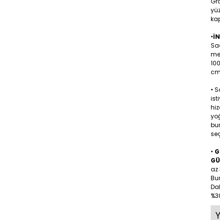
Gra
yüz
kap
•
İ
Sa
me
10
cm 
• 
ist
hiz
yoğ
bu
seç
•
G
GÜ
az 
Bu
Dah
%30