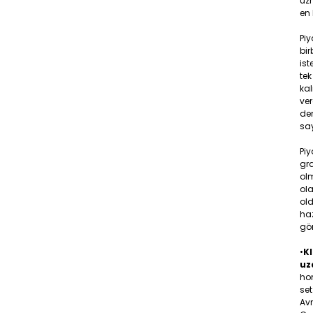
uzm
en 
Pi
bir
ist
tek
ka
ver
den
say
Piy
gr
olm
ola
old
ha
gö
•
KI
uz
hom
set
Av