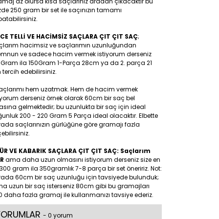
maj az olursa kısa saçlarınız aradan çıkacaktır bu
de 250 gram bir set ile saçınızın tamamı
atabilirsiniz.
NCE TELLİ VE HACİMSİZ SAÇLARA ÇIT ÇIT SAÇ
;
çlarım hacimsiz ve saçlarımın uzunluğundan
mnun ve sadece hacim vermek istiyorum derseniz
0Gram ila 150Gram 1-Parça 28cm ya da 2. parça 21
tercih edebilirsiniz.
Saçlarımı hem uzatmak. Hem de hacim vermek
iyorum derseniz örnek olarak 60cm bir saç bel
asına gelmektedir; bu uzunlukta bir saç için ideal
unluk 200 - 220 Gram 5 Parça ideal olacaktır. Elbette
rada saçlarınızın gürlüğüne göre gramajı fazla
ebilirsiniz.
ÜR VE KABARIK SAÇLARA ÇIT ÇIT SAÇ: Saçlarım
R
ama daha uzun olmasını istiyorum derseniz size en
300 gram ila 350gramlık 7-8 parça bir set öneririz. Not:
rada 60cm bir saç uzunluğu için tavsiyede bulunduk;
a uzun bir saç isterseniz 80cm gibi bu gramajları
 daha fazla gramaj ile kullanmanızı tavsiye ederiz.
YORUMLAR
- 0 yorum