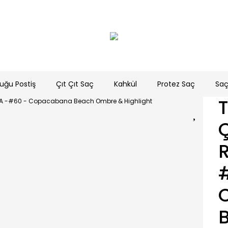
uğu Postiş
Çıt Çıt Saç
Kahkül
Protez Saç
Saç
T
C
R