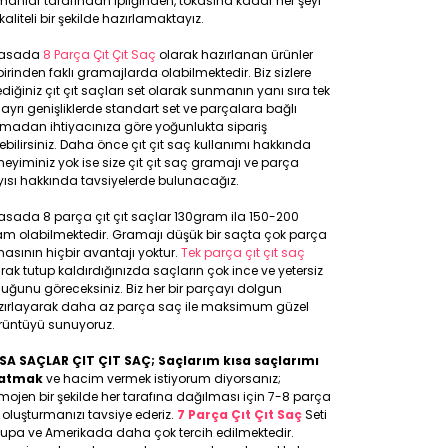
anlar tarafından ipliğinden, tokasına kadar her şeyi
kaliteli bir şekilde hazırlamaktayız.
yasada
8 Parça Çıt Çıt Saç
olarak hazırlanan ürünler
birinden faklı gramajlarda olabilmektedir. Biz sizlere
ediğiniz çıt çıt saçları set olarak sunmanın yanı sıra tek
 ayrı genişliklerde standart set ve parçalara bağlı
lmadan ihtiyacınıza göre yoğunlukta sipariş
ebilirsiniz. Daha önce çıt çıt saç kullanımı hakkında
eyiminiz yok ise size çıt çıt saç gramajı ve parça
ısı hakkında tavsiyelerde bulunacağız.
asada 8 parça çıt çıt saçlar 130gram ila 150-200
am olabilmektedir. Gramajı düşük bir saçta çok parça
asının hiçbir avantajı yoktur.
Tek parça çıt çıt saç
rak tutup kaldırdığınızda saçların çok ince ve yetersiz
uğunu göreceksiniz. Biz her bir parçayı dolgun
zırlayarak daha az parça saç ile maksimum güzel
rüntüyü sunuyoruz.
SA SAÇLAR ÇIT ÇIT SAÇ; Saçlarım kısa saçlarımı
atmak
ve hacim vermek istiyorum diyorsanız;
ojen bir şekilde her tarafına dağılması için 7-8 parça
 oluşturmanızı tavsiye ederiz.
7 Parça Çıt Çıt Saç
Seti
rupa ve Amerikada daha çok tercih edilmektedir.