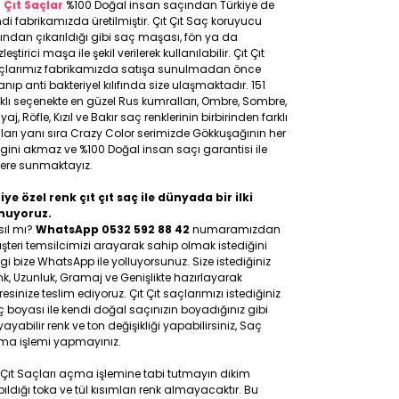
t Çıt Saçlar
%100 Doğal insan saçından Türkiye de
di fabrikamızda üretilmiştir. Çıt Çıt Saç koruyucu
ıfından çıkarıldığı gibi saç maşası, fön ya da
leştirici maşa ile şekil verilerek kullanılabilir. Çıt Çıt
çlarımız fabrikamızda satışa sunulmadan önce
anıp anti bakteriyel kılıfında size ulaşmaktadır. 151
klı seçenekte en güzel Rus kumralları, Ombre, Sombre,
yaj, Röfle, Kızıl ve Bakır saç renklerinin birbirinden farklı
ları yanı sıra Crazy Color serimizde Gökkuşağının her
gini akmaz ve %100 Doğal insan saçı garantisi ile
lere sunmaktayız.
iye özel renk çıt çıt saç ile dünyada bir ilki
nuyoruz.
sıl mı?
WhatsApp 0532 592 88 42
numaramızdan
teri temsilcimizi arayarak sahip olmak istediğini
gi bize WhatsApp ile yolluyorsunuz. Size istediğiniz
k, Uzunluk, Gramaj ve Genişlikte hazırlayarak
esinize teslim ediyoruz. Çıt Çıt saçlarımızı istediğiniz
 boyası ile kendi doğal saçınızın boyadığınız gibi
ayabilir renk ve ton değişikliği yapabilirsiniz, Saç
ma işlemi yapmayınız.
 Çıt Saçları açma işlemine tabi tutmayın dikim
ıldığı toka ve tül kısımları renk almayacaktır. Bu