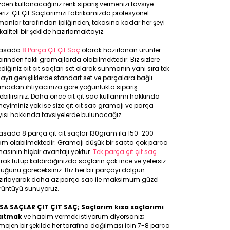
den kullanacağınız renk sipariş vermenizi tavsiye
riz. Çıt Çıt Saçlarımızı fabrikamızda profesyonel
anlar tarafından ipliğinden, tokasına kadar her şeyi
kaliteli bir şekilde hazırlamaktayız.
yasada
8 Parça Çıt Çıt Saç
olarak hazırlanan ürünler
birinden faklı gramajlarda olabilmektedir. Biz sizlere
ediğiniz çıt çıt saçları set olarak sunmanın yanı sıra tek
 ayrı genişliklerde standart set ve parçalara bağlı
lmadan ihtiyacınıza göre yoğunlukta sipariş
ebilirsiniz. Daha önce çıt çıt saç kullanımı hakkında
eyiminiz yok ise size çıt çıt saç gramajı ve parça
ısı hakkında tavsiyelerde bulunacağız.
asada 8 parça çıt çıt saçlar 130gram ila 150-200
am olabilmektedir. Gramajı düşük bir saçta çok parça
asının hiçbir avantajı yoktur.
Tek parça çıt çıt saç
rak tutup kaldırdığınızda saçların çok ince ve yetersiz
uğunu göreceksiniz. Biz her bir parçayı dolgun
zırlayarak daha az parça saç ile maksimum güzel
rüntüyü sunuyoruz.
SA SAÇLAR ÇIT ÇIT SAÇ; Saçlarım kısa saçlarımı
atmak
ve hacim vermek istiyorum diyorsanız;
ojen bir şekilde her tarafına dağılması için 7-8 parça