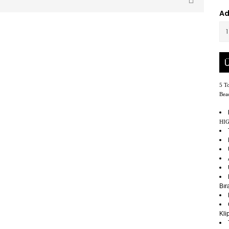
Ad
Ü
5 To
Bea
HI
Bır
Klip