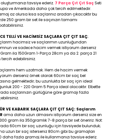
 oluşturmanızı tavsiye ederiz.
7 Parça Çıt Çıt Saç
Seti
rupa ve Amerikada daha çok tercih edilmektedir.
maj az olursa kısa saçlarınız aradan çıkacaktır bu
de 250 gram bir set ile saçınızın tamamı
atabilirsiniz.
NCE TELLİ VE HACİMSİZ SAÇLARA ÇIT ÇIT SAÇ
;
çlarım hacimsiz ve saçlarımın uzunluğundan
mnun ve sadece hacim vermek istiyorum derseniz
0Gram ila 150Gram 1-Parça 28cm ya da 2. parça 21
tercih edebilirsiniz.
Saçlarımı hem uzatmak. Hem de hacim vermek
iyorum derseniz örnek olarak 60cm bir saç bel
asına gelmektedir; bu uzunlukta bir saç için ideal
unluk 200 - 220 Gram 5 Parça ideal olacaktır. Elbette
rada saçlarınızın gürlüğüne göre gramajı fazla
ebilirsiniz.
ÜR VE KABARIK SAÇLARA ÇIT ÇIT SAÇ: Saçlarım
R
ama daha uzun olmasını istiyorum derseniz size en
300 gram ila 350gramlık 7-8 parça bir set öneririz. Not:
rada 60cm bir saç uzunluğu için tavsiyede bulunduk;
a uzun bir saç isterseniz 80cm gibi bu gramajları
 daha fazla gramaj ile kullanmanızı tavsiye ederiz.