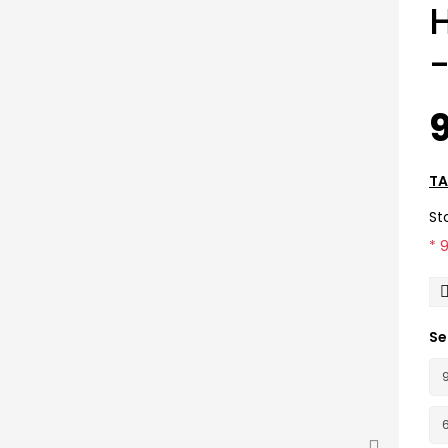
9
TA
St
* 
Se