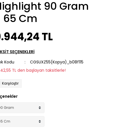
Highlight 90 Gram
- 65 Cm
.944,24 TL
KSİT SEÇENEKLERİ
ok Kodu
CGSUXZ55(Kopya)_b08f115
942,55 TL den başlayan taksitlerle!
Karşılaştır
çenekler