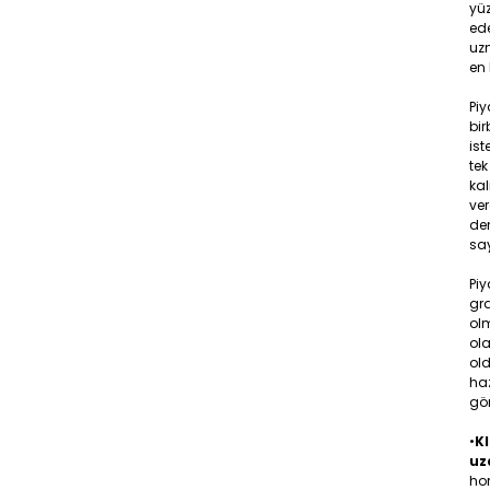
yüz
ede
uzm
en 
Pi
bir
ist
tek
ka
ver
den
say
Piy
gr
olm
ola
old
ha
gö
•
KI
uz
hom