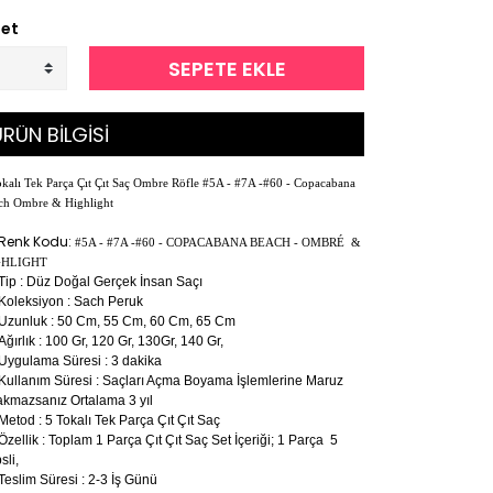
et
SEPETE EKLE
RÜN BİLGİSİ
kalı Tek Parça Çıt Çıt Saç Ombre Röfle #5A - #7A -#60 - Copacabana
ch Ombre & Highlight
Renk Kodu:
#5A - #7A -#60 - COPACABANA BEACH - OMBRÉ &
GHLIGHT
Tip : Düz Doğal Gerçek İnsan Saçı
Koleksiyon : Sach Peruk
Uzunluk : 50 Cm, 55 Cm, 60 Cm, 65 Cm
Ağırlık : 100 Gr, 120 Gr, 130Gr, 140 Gr,
Uygulama Süresi : 3 dakika
Kullanım Süresi : Saçları Açma Boyama İşlemlerine Maruz
akmazsanız Ortalama 3 yıl
Metod : 5 Tokalı Tek Parça Çıt Çıt Saç
Özellik : Toplam 1 Parça Çıt Çıt Saç Set İçeriği; 1 Parça 5
sli,
Teslim Süresi : 2-3 İş Günü