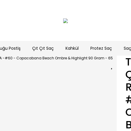
uğu Postiş
Çıt Çıt Saç
Kahkül
Protez Saç
Saç
T
C
R