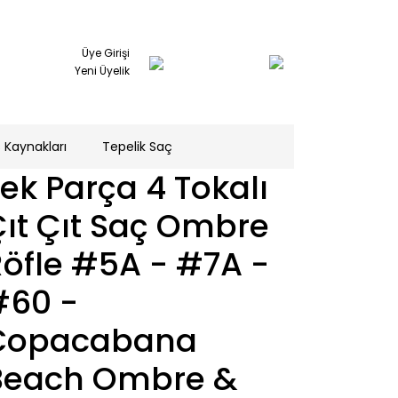
Üye Girişi
Yeni Üyelik
 Kaynakları
Tepelik Saç
ek Parça 4 Tokalı
̧ıt Çıt Saç Ombre
öfle #5A - #7A -
#60 -
Copacabana
Beach Ombre &