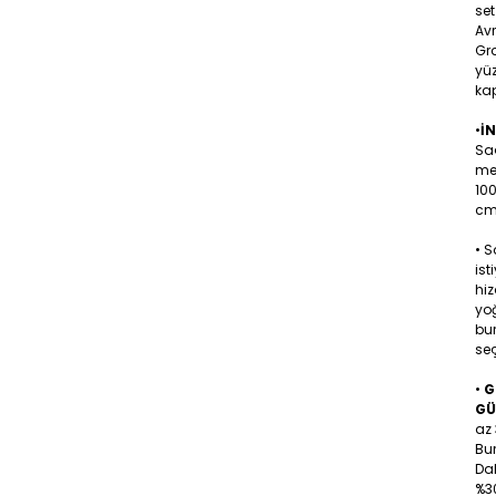
set
Av
Gra
yüz
kap
•
İ
Sa
me
10
cm 
• 
ist
hiz
yoğ
bu
seç
•
G
GÜ
az 
Bu
Dah
%30