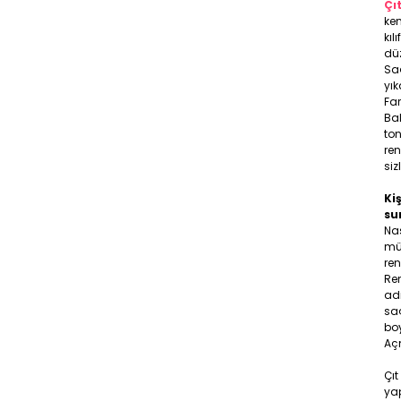
Çı
ken
kıl
düz
Sa
yık
Far
Bal
ton
ren
siz
Kiş
su
Na
müş
ren
Ren
adr
saç
boy
Aç
Çıt
yap