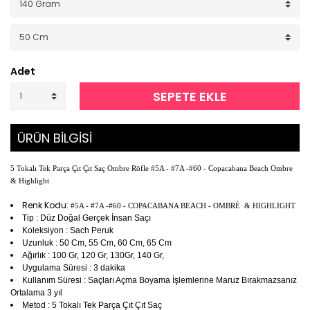
Adet
SEPETE EKLE
ÜRÜN BİLGİSİ
5 Tokalı Tek Parça Çıt Çıt Saç Ombre Röfle #5A - #7A -#60 - Copacabana Beach Ombre
& Highlight
Renk Kodu:
#5A - #7A -#60 - COPACABANA BEACH - OMBRÉ & HIGHLIGHT
Tip : Düz Doğal Gerçek İnsan Saçı
Koleksiyon : Sach Peruk
Uzunluk : 50 Cm, 55 Cm, 60 Cm, 65 Cm
Ağırlık : 100 Gr, 120 Gr, 130Gr, 140 Gr,
Uygulama Süresi : 3 dakika
Kullanım Süresi : Saçları Açma Boyama İşlemlerine Maruz Bırakmazsanız
Ortalama 3 yıl
Metod : 5 Tokalı Tek Parça Çıt Çıt Saç