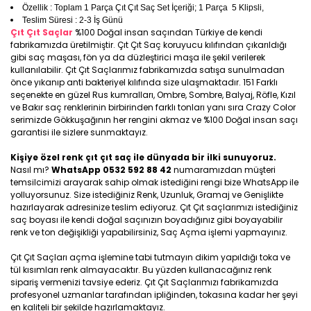
Özellik : Toplam 1 Parça Çıt Çıt Saç Set İçeriği; 1 Parça 5 Klipsli,
Teslim Süresi : 2-3 İş Günü
Çıt Çıt Saçlar
%100 Doğal insan saçından Türkiye de kendi
fabrikamızda üretilmiştir. Çıt Çıt Saç koruyucu kılıfından çıkarıldığı
gibi saç maşası, fön ya da düzleştirici maşa ile şekil verilerek
kullanılabilir. Çıt Çıt Saçlarımız fabrikamızda satışa sunulmadan
önce yıkanıp anti bakteriyel kılıfında size ulaşmaktadır. 151 Farklı
seçenekte en güzel Rus kumralları, Ombre, Sombre, Balyaj, Röfle, Kızıl
ve Bakır saç renklerinin birbirinden farklı tonları yanı sıra Crazy Color
serimizde Gökkuşağının her rengini akmaz ve %100 Doğal insan saçı
garantisi ile sizlere sunmaktayız.
Kişiye özel renk çıt çıt saç ile dünyada bir ilki sunuyoruz.
Nasıl mı?
WhatsApp 0532 592 88 42
numaramızdan müşteri
temsilcimizi arayarak sahip olmak istediğini rengi bize WhatsApp ile
yolluyorsunuz. Size istediğiniz Renk, Uzunluk, Gramaj ve Genişlikte
hazırlayarak adresinize teslim ediyoruz. Çıt Çıt saçlarımızı istediğiniz
saç boyası ile kendi doğal saçınızın boyadığınız gibi boyayabilir
renk ve ton değişikliği yapabilirsiniz, Saç Açma işlemi yapmayınız.
Çıt Çıt Saçları açma işlemine tabi tutmayın dikim yapıldığı toka ve
tül kısımları renk almayacaktır. Bu yüzden kullanacağınız renk
sipariş vermenizi tavsiye ederiz. Çıt Çıt Saçlarımızı fabrikamızda
profesyonel uzmanlar tarafından ipliğinden, tokasına kadar her şeyi
en kaliteli bir şekilde hazırlamaktayız.