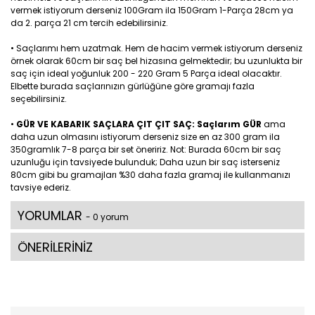
vermek istiyorum derseniz 100Gram ila 150Gram 1-Parça 28cm ya
da 2. parça 21 cm tercih edebilirsiniz.
• Saçlarımı hem uzatmak. Hem de hacim vermek istiyorum derseniz
örnek olarak 60cm bir saç bel hizasına gelmektedir; bu uzunlukta bir
saç için ideal yoğunluk 200 - 220 Gram 5 Parça ideal olacaktır.
Elbette burada saçlarınızın gürlüğüne göre gramajı fazla
seçebilirsiniz.
•
GÜR VE KABARIK SAÇLARA ÇIT ÇIT SAÇ: Saçlarım GÜR
ama
daha uzun olmasını istiyorum derseniz size en az 300 gram ila
350gramlık 7-8 parça bir set öneririz. Not: Burada 60cm bir saç
uzunluğu için tavsiyede bulunduk; Daha uzun bir saç isterseniz
80cm gibi bu gramajları %30 daha fazla gramaj ile kullanmanızı
tavsiye ederiz.
YORUMLAR
- 0 yorum
ÖNERİLERİNİZ