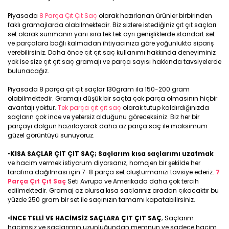
Piyasada
8 Parça Çıt Çıt Saç
olarak hazırlanan ürünler birbirinden
faklı gramajlarda olabilmektedir. Biz sizlere istediğiniz çıt çıt saçları
set olarak sunmanın yanı sıra tek tek ayrı genişliklerde standart set
ve parçalara bağlı kalmadan ihtiyacınıza göre yoğunlukta sipariş
verebilirsiniz. Daha önce çıt çıt saç kullanımı hakkında deneyiminiz
yok ise size çıt çıt saç gramajı ve parça sayısı hakkında tavsiyelerde
bulunacağız.
Piyasada 8 parça çıt çıt saçlar 130gram ila 150-200 gram
olabilmektedir. Gramajı düşük bir saçta çok parça olmasının hiçbir
avantajı yoktur.
Tek parça çıt çıt saç
olarak tutup kaldırdığınızda
saçların çok ince ve yetersiz olduğunu göreceksiniz. Biz her bir
parçayı dolgun hazırlayarak daha az parça saç ile maksimum
güzel görüntüyü sunuyoruz.
•
KISA SAÇLAR ÇIT ÇIT SAÇ; Saçlarım kısa saçlarımı uzatmak
ve hacim vermek istiyorum diyorsanız; homojen bir şekilde her
tarafına dağılması için 7-8 parça set oluşturmanızı tavsiye ederiz.
7
Parça Çıt Çıt Saç
Seti Avrupa ve Amerikada daha çok tercih
edilmektedir. Gramaj az olursa kısa saçlarınız aradan çıkacaktır bu
yüzde 250 gram bir set ile saçınızın tamamı kapatabilirsiniz.
•
İNCE TELLİ VE HACİMSİZ SAÇLARA ÇIT ÇIT SAÇ
; Saçlarım
hacimsiz ve saçlarımın uzunluğundan memnun ve sadece hacim