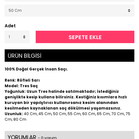
Adet
SEPETE EKLE
ÜRÜN BİLGİSİ
100% Doğal Gerçek İnsan Saçı.
Renk: Röfleli Sarı
Model: Tres Saç
Yoğunluk: Uzun Tres halinde satılmaktadır; İstediğiniz
genişlikte kesip kullana bilirsiniz. Kestiğiniz kısımlara hızlı
kuruyan bir yapılştırıcı kullanırsanız kesim alanından
kesilmeden kaynaklanan saç dökülmesi yaşamazsınız.
Uzunluk:
40 Cm, 45 Cm, 50 Cm, 55 Cm, 60 Cm, 65 Cm, 70 Cm, 75
Cm, 80 Cm
YORUMLAR
- 0 yorum