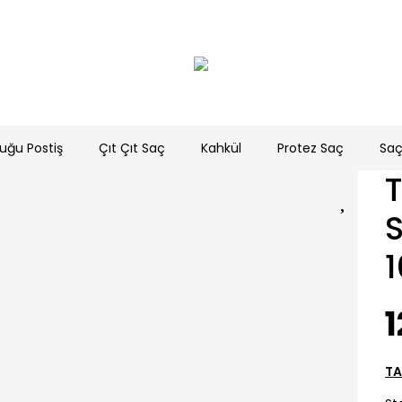
uğu Postiş
Çıt Çıt Saç
Kahkül
Protez Saç
Saç
1
TA