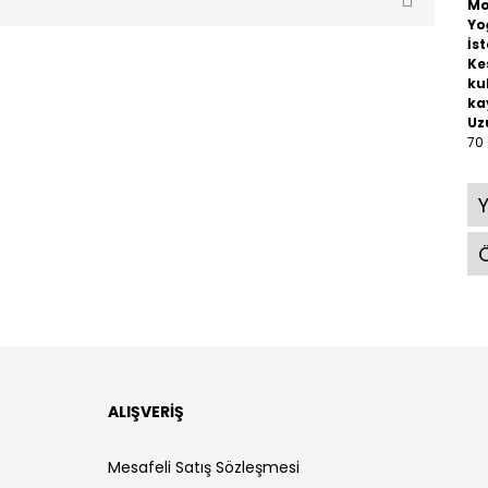
Mo
Yo
İst
Ke
ku
ka
Uz
70
Ö
ALIŞVERİŞ
Mesafeli Satış Sözleşmesi