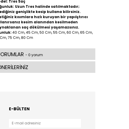
del: Tres Saç
ğunluk: Uzun Tres halinde satılmaktadır;
ediğiniz genişlikte kesip kullana bilirsiniz.
stiğiniz kısımlara hızlı kuruyan bir yapılştırıcı
llanırsanız kesim alanından kesilmeden
ynaklanan saç dökülmesi yaşamazsınız.
unluk:
40 Cm, 45 Cm, 50 Cm, 55 Cm, 60 Cm, 65 Cm,
 Cm, 75 Cm, 80 Cm
YORUMLAR
- 0 yorum
NERİLERİNİZ
E-BÜLTEN