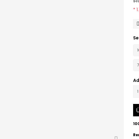
St
* 
Se
Ad
Ü
10
Ren