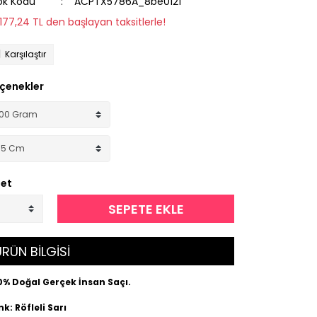
ok Kodu
ACPTX5786A_8be0121
1.177,24 TL den başlayan taksitlerle!
Karşılaştır
çenekler
et
SEPETE EKLE
RÜN BİLGİSİ
0% Doğal Gerçek İnsan Saçı.
k: Röfleli Sarı