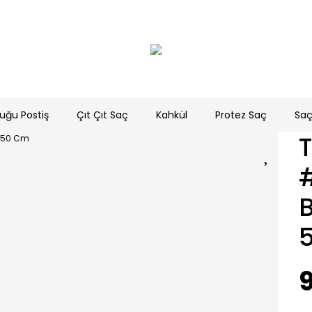
uğu Postiş
Çıt Çıt Saç
Kahkül
Protez Saç
Saç
9