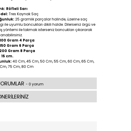
k: Röfleli Sarı
del:
Tres Kaynak Saç
ğunluk:
25 gramlık parçalar halinde, üzerine saç
gi ile uyumlu boncukları dikili halde. Dilerseniz örgü ve
iş yöntemi ile takmak isterseniz boncukları çıkararak
lanabilirsiniz.
100 Gram 4 Parça
150 Gram 6 Parça
200 Gram 8 Parça
:
15 cm.
unluk:
40 Cm, 45 Cm, 50 Cm, 55 Cm, 60 Cm, 65 Cm,
 Cm, 75 Cm, 80 Cm
YORUMLAR
- 0 yorum
NERİLERİNİZ