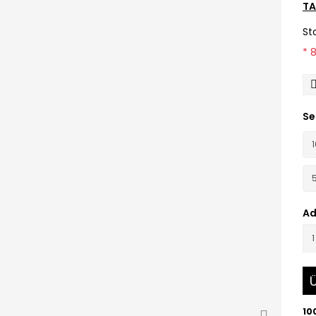
TA
St
* 
Se
Ad
Ü
10