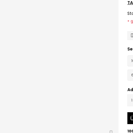
TA
St
* 
Se
Ad
Ü
10