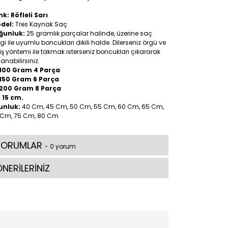
k: Röfleli Sarı
del:
Tres Kaynak Saç
ğunluk:
25 gramlık parçalar halinde, üzerine saç
gi ile uyumlu boncukları dikili halde. Dilerseniz örgü ve
iş yöntemi ile takmak isterseniz boncukları çıkararak
lanabilirsiniz.
100 Gram 4 Parça
150 Gram 6 Parça
200 Gram 8 Parça
:
15 cm.
unluk:
40 Cm, 45 Cm, 50 Cm, 55 Cm, 60 Cm, 65 Cm,
 Cm, 75 Cm, 80 Cm
YORUMLAR
- 0 yorum
NERİLERİNİZ