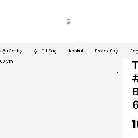
uğu Postiş
Çıt Çıt Saç
Kahkül
Protez Saç
Saç
1