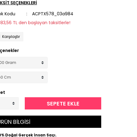
KSİT SEÇENEKLERİ
ok Kodu
ACPTX578_03a984
983,56 TL den başlayan taksitlerle!
Karşılaştır
çenekler
et
SEPETE EKLE
RÜN BİLGİSİ
0% Doğal Gerçek İnsan Saçı.