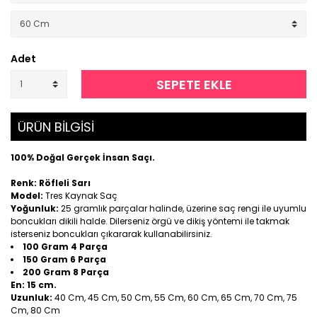
Adet
SEPETE EKLE
ÜRÜN BİLGİSİ
100% Doğal Gerçek İnsan Saçı.
Renk: Röfleli Sarı
Model:
Tres Kaynak Saç
Yoğunluk:
25 gramlık parçalar halinde, üzerine saç rengi ile uyumlu
boncukları dikili halde. Dilerseniz örgü ve dikiş yöntemi ile takmak
isterseniz boncukları çıkararak kullanabilirsiniz.
100 Gram 4 Parça
150 Gram 6 Parça
200 Gram 8 Parça
En:
15 cm.
Uzunluk:
40 Cm, 45 Cm, 50 Cm, 55 Cm, 60 Cm, 65 Cm, 70 Cm, 75
Cm, 80 Cm